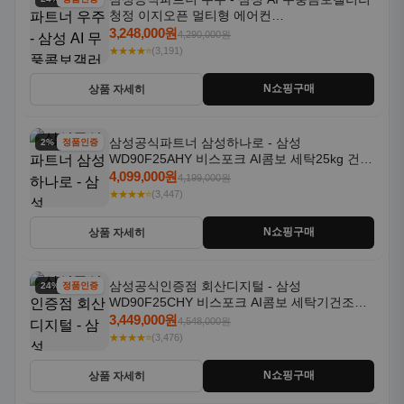
청정 이지오픈 멀티형 에어컨
AF80F17D22WRS 기본설치포함
3,248,000원
4,290,000원
★★★★⭐
(3,191)
N쇼핑구매
상품 자세히
삼성공식파트너 삼성하나로 - 삼성
2% 할인
정품인증
WD90F25AHY 비스포크 AI콤보 세탁25kg 건조
18kg 자동문열림 1등급
4,099,000원
4,199,000원
★★★★⭐
(3,447)
N쇼핑구매
상품 자세히
삼성공식인증점 회산디지털 - 삼성
24% 할인
정품인증
WD90F25CHY 비스포크 AI콤보 세탁기건조기
일체형 25kg+18kg 1등급
3,449,000원
4,548,000원
★★★★⭐
(3,476)
N쇼핑구매
상품 자세히