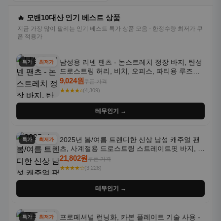
🔥 모밴10대산 인기 베스트 상품
지금 가장 많이 팔리는 인기 베스트 특가 상품 모음 - 한정수량 최저가 쿠
폰 적용가
남성용 리넨 팬츠 - 논스트레치 정장 바지, 탄성
특가
최저가
드로스트링 허리, 비치, 오피스, 파티용 루즈핏
트라우저 - 세탁기 사용 가능한 캐주얼 정장 의
9,024원
쿠폰 가격
상
★★★★⭐
(4,309)
테무인기 →
2025년 봄/여름 트렌디한 신상 남성 캐주얼 팬
특가
최저가
츠, 사계절용 드로스트링 스트레이트핏 바지, 한
국 스타일, 활용도 높은 아웃도어 및 정장용, 발
21,802원
쿠폰 가격
목 바지
★★★★☆
(3,228)
테무인기 →
프로페셔널 런닝화, 카본 플레이트 기술 사용 -
특가
최저가