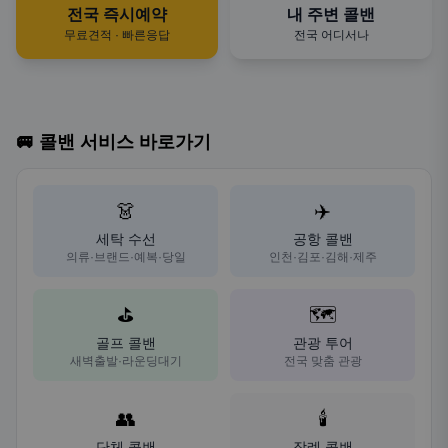
전국 즉시예약
내 주변 콜밴
무료견적 · 빠른응답
전국 어디서나
🚐 콜밴 서비스 바로가기
👗
✈️
세탁 수선
공항 콜밴
의류·브랜드·예복·당일
인천·김포·김해·제주
⛳
🗺️
골프 콜밴
관광 투어
새벽출발·라운딩대기
전국 맞춤 관광
👥
🕯️
단체 콜밴
장례 콜밴