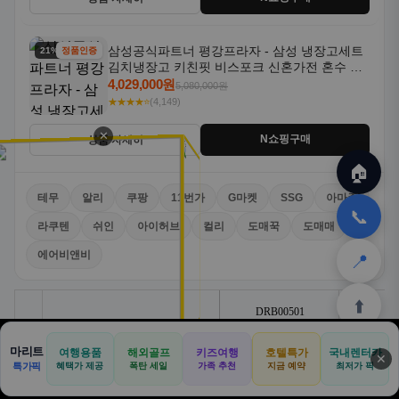
삼성공식파트너 평강프라자 - 삼성 냉장고세트
21% 할인
정품인증
김치냉장고 키친핏 비스포크 신혼가전 혼수 입
주가전 빌트인 화이트
4,029,000원
5,080,000원
★★★★⭐
(4,149)
✕
N쇼핑구매
상품 자세히
🏠
테무
알리
쿠팡
11번가
G마켓
SSG
아마존
📞
라쿠텐
쉬인
아이허브
컬리
도매꾹
도매매
에어비앤비
📍
⬆️
마리트
여행용품
해외골프
키즈여행
호텔특가
국내렌터카
✕
🏠
📝
💬
🚐
🛒
특가픽
혜택가 제공
폭탄 세일
가족 추천
지금 예약
최저가 픽
🏠
✈️
⛳
📋
🛒
🎁
홈
공항
골프
견적
쿠팡
테무
홈
견적
커뮤니티
기사등록
아마존