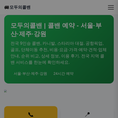
🚐
모두의콜밴
모두의콜밴 | 콜밴 예약 - 서울·부
산·제주·강원
전국 9인승 콜밴, 카니발, 스타리아 대절. 공항픽업,
골프, 단체이동 추천, 비용·요금·가격·예약·견적·업체
안내, 순위 비교, 상세 정보, 이용 후기. 전국 지역 콜
밴 서비스를 한눈에 확인하세요.
서울·부산·제주·강원
24시간 예약
📞
📍