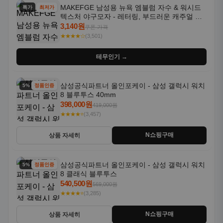
MAKEFGE 남성용 뉴욕 엠블럼 자수 & 워시드
특가
최저가
텍스처 야구모자 - 레터링, 부드러운 캐주얼 모
자, NYC 스타일
3,140원
쿠폰 가격
★★★★☆
(3,501)
테무인기 →
삼성공식파트너 올인포케이 - 삼성 갤럭시 워치
5% 할인
정품인증
8 블루투스 40mm
398,000원
419,000원
★★★★⭐
(3,457)
N쇼핑구매
상품 자세히
삼성공식파트너 올인포케이 - 삼성 갤럭시 워치
5% 할인
정품인증
8 클래식 블루투스
540,500원
569,000원
★★★★⭐
(3,285)
N쇼핑구매
상품 자세히