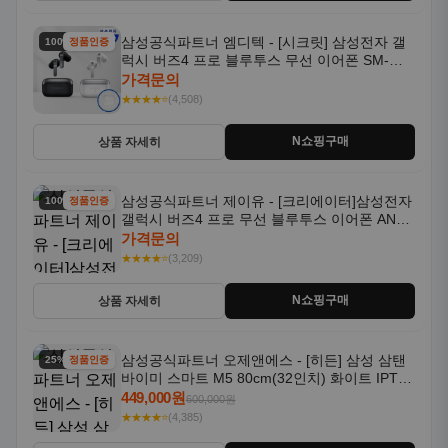
삼성공식파트너 엠디텍 - [시크릿] 삼성전자 갤
100% 할인
정품인증
럭시 버즈4 프로 블루투스 무선 이어폰 SM-
R640N
가격문의
★★★★⭐
(4,508)
N쇼핑구매
상품 자세히
삼성공식파트너 제이유 - [크리에이터]삼성전자
100% 할인
정품인증
갤럭시 버즈4 프로 무선 블루투스 이어폰 ANC
SM-R640N
가격문의
★★★★⭐
(3,209)
N쇼핑구매
상품 자세히
삼성공식파트너 오제앤에스 - [히든] 삼성 삼탠
25% 할인
정품인증
바이미 스마트 M5 80cm(32인치) 화이트 IPTV
OTT 패키지
449,000원
600,000원
★★★★⭐
(4,385)