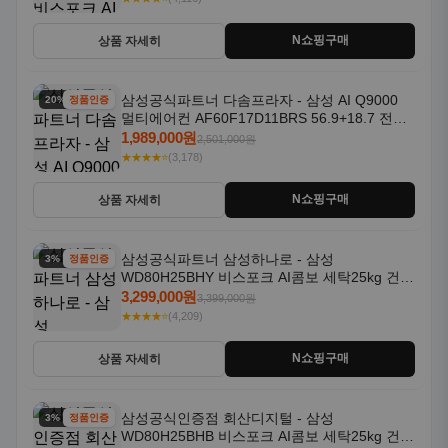
N쇼핑구매
상품 자세히
삼성공식파트너 다솜프라자 - 삼성 AI Q9000
20% 할인
정품인증
멀티에어컨 AF60F17D11BRS 56.9+18.7 전국
기본설치포함
1,989,000원
2,501,000원
★★★★⭐
(3,178)
N쇼핑구매
상품 자세히
삼성공식파트너 삼성하나로 - 삼성
3% 할인
정품인증
WD80H25BHY 비스포크 AI콤보 세탁25kg 건조
18kg 26년형 일체형 1등급
3,299,000원
3,399,000원
★★★★⭐
(4,209)
N쇼핑구매
상품 자세히
삼성공식인증점 회산디지털 - 삼성
3% 할인
정품인증
WD80H25BHB 비스포크 AI콤보 세탁25kg 건조