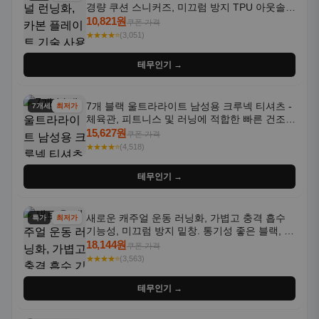
경량 쿠션 스니커즈, 미끄럼 방지 TPU 아웃솔,
통기성 화이트-퍼플 그라데이션, 헬스, 트레이
10,821원
쿠폰 가격
닝 - 남성용, 여성용, 모든 계절에 적합
★★★★⭐
(3,051)
테무인기 →
7개 블랙 울트라라이트 남성용 크루넥 티셔츠 -
7개세트
최저가
체육관, 피트니스 및 러닝에 적합한 빠른 건조,
통기성 좋은 수분 흡수 반팔 운동복
15,627원
쿠폰 가격
★★★★⭐
(4,518)
테무인기 →
새로운 캐주얼 운동 러닝화, 가볍고 충격 흡수
특가
최저가
기능성, 미끄럼 방지 밑창. 통기성 좋은 블랙, 화
이트, 퍼플 그라데이션 색상
18,144원
쿠폰 가격
★★★★⭐
(3,563)
테무인기 →