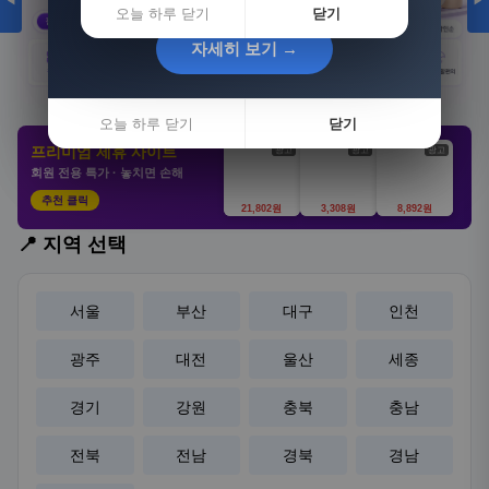
◀
▶
오늘 하루 닫기
닫기
자세히 보기 →
자세히 보기 →
오늘 하루 닫기
오늘 하루 닫기
닫기
닫기
프리미엄 제휴 사이트
광고
광고
광고
회원 전용 특가 · 놓치면 손해
추천 클릭
21,802원
3,308원
8,892원
📍 지역 선택
서울
부산
대구
인천
광주
대전
울산
세종
경기
강원
충북
충남
전북
전남
경북
경남