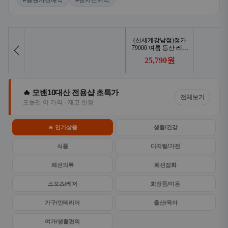
#콜밴사전예약
#밴사전예약
🔥 모밴10대산 전용샵 초특가
전체보기
오늘만 이 가격 · 재고 한정
🔥 인기상품
생활/건강
식품
디지털/가전
패션의류
패션잡화
스포츠/레저
화장품/미용
가구/인테리어
출산/육아
여가/생활편의