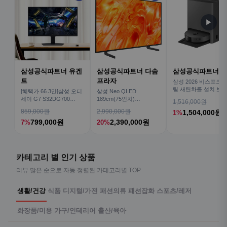
▶
삼성공식파트너 유겐
삼성공식파트너 다솜
삼성공식파트너 
트
프라자
삼성 2026 비스포크AI
팀 새틴차콜 설치 보안
[혜택가 66.3만]삼성 오디
삼성 Neo QLED
심 VR70F00AGH
세이 G7 S32DG700
189cm(75인치)
1,516,000원
80cm(32인치) 4K IPS
KQ75QNH70AFXKR AI
859,000원
2,990,000원
1,504,000원
1%
TV
799,000원
2,390,000원
7%
20%
카테고리 별 인기 상품
리뷰 많은 순으로 자동 정렬된 카테고리별 TOP
생활/건강
식품
디지털/가전
패션의류
패션잡화
스포츠/레저
화장품/미용
가구/인테리어
출산/육아