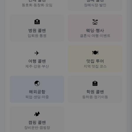
동호회·동창회·모임
장례식장·발인
🏥
💒
병원 콜밴
웨딩·행사
입퇴원·통원
결혼식·여행·이벤트
✈️
🍽️
여행 콜밴
맛집 투어
제주·강원·부산
지역 맛집 코스
🌏
🏫
해외공항
학원 콜밴
픽업·샌딩·마중
등하원·정기이동
🏕️
캠핑 콜밴
장비운반·캠핑장