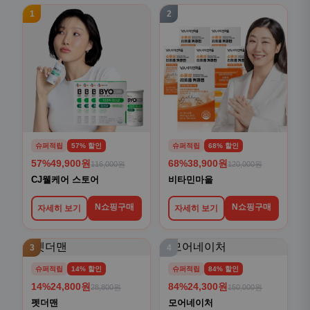
1
2
슈퍼적립
57% 할인
슈퍼적립
68% 할인
57%
49,900원
68%
38,900원
116,000원
120,000원
CJ웰케어 스토어
비타민마을
N쇼핑구매
N쇼핑구매
자세히 보기
자세히 보기
3
4
슈퍼적립
14% 할인
슈퍼적립
84% 할인
14%
24,800원
84%
24,300원
28,800원
150,000원
펫더맨
모어네이처