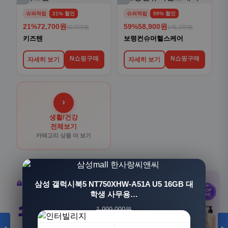
슈퍼적립
21% 할인
슈퍼적립
59% 할인
21%
72,700원
59%
58,900원
92,000원
145,100원
키즈텐
보령컨슈머헬스케어
N쇼핑구매
N쇼핑구매
자세히 보기
자세히 보기
›
생활/건강
전체보기
카테고리 상품 더 보기
[3+1] 동국제약 마이핏 V 활성엽산 임신준비 임산
삼성 갤럭시북5 NT750XHW-A51A U5 16GB 대
부영양 30정, 4개
학생 사무용…
1,999,000원
100,000원
1,549,000원
31,900원
23%
68%