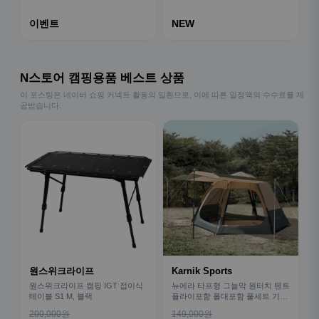
이벤트
NEW
N스토어 캠핑용품 베스트 상품
이 포스팅은 네이버 쇼핑 커넥트 활동의 일환으로, 이에 따른 일정액의 수수료를 제
공받습니다.
원스위크라이프
Karnik Sports
원스위크라이프 캠핑 IGT 접이식
뉴에라 타프형 그늘막 원터치 텐트
테이블 S1 M, 블랙
플라이포함 폴대포함 풀세트 기본
형
200,000원
149,000원