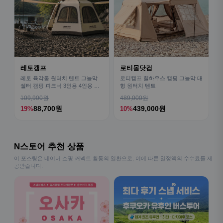
레토캠프
로티몰닷컴
레토 육각돔 원터치 텐트 그늘막
로티캠프 힐하우스 캠핑 그늘막 대
쉘터 캠핑 피크닉 3인용 4인용 패
형 원터치 텐트
밀리 LCE-OT02
109,900원
489,000원
88,700원
439,000원
19%
10%
N스토어 추천 상품
이 포스팅은 네이버 쇼핑 커넥트 활동의 일환으로, 이에 따른 일정액의 수수료를 제
공받습니다.