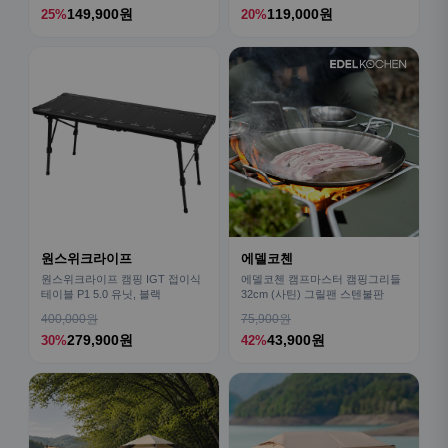
149,900원
119,000원
25%
20%
원스위크라이프
에델코첸
원스위크라이프 캠핑 IGT 접이식
에델코첸 캠프마스터 캠핑그리들
테이블 P1 5.0 유닛, 블랙
32cm (사틴) 그릴팬 스텐불판
400,000원
75,900원
279,900원
43,900원
30%
42%