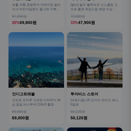
보홀 여행 호핑투어 어메이징 발리
[발리] 발리 블루라군 스노쿨링 고
카삭 버진아일랜드 돌고래 거북이
프로 촬영 픽업드랍 해양 수상 액
픽드랍 포함
티비티 체험 산호 열대어
87,250원
72,000원
69,800원
47,900원
20%
33%
인디고트래블
투어비스 스토어
삿포로 오타루 샤코탄 시마무이 핵
[바로사용] JR 간사이 와이드 패스
심 일일 버스투어/ DSLR 촬영
5일권
69,000원
50,120원
69,000원
50,120원