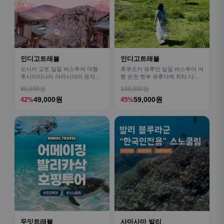
인디고트래블
인디고트래블
오사카 교토 일일 버스투어 여행
후쿠오카 유후인 일일 버스투어 여
후시미이나리 아라시야마 은각사
행 온천 벳부 유후다케 히타 다자
청수사 철학의길
이후
85,000원
108,000원
49,000원
59,000원
42%
45%
두잇트래블
사마사마 발리