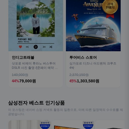
인디고트래블
투어비스 스토어
삿포로 비에이 후라노 버스투어
싱가포르 디즈니 어드벤처 크루즈
DSLR 사진 촬영 /[준페이 예약 식
4박
사]
140,000원
2,370,150원
79,000원
1,303,580원
44%
45%
삼성전자 베스트 인기상품
이 포스팅은 네이버 쇼핑 커넥트 활동의 일환으로, 이에 따른 일정액의 수수료를 제
공받습니다.