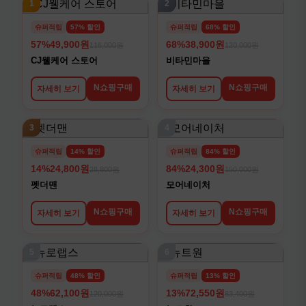
1
2
슈퍼적립
57% 할인
슈퍼적립
68% 할인
57%
49,900원
68%
38,900원
116,000원
120,000원
CJ웰케어 스토어
비타민마을
N쇼핑구매
N쇼핑구매
자세히 보기
자세히 보기
3
4
슈퍼적립
14% 할인
슈퍼적립
84% 할인
14%
24,800원
84%
24,300원
28,800원
150,000원
펫더맨
모어네이처
N쇼핑구매
N쇼핑구매
자세히 보기
자세히 보기
5
6
슈퍼적립
48% 할인
슈퍼적립
13% 할인
48%
62,100원
13%
72,550원
120,000원
83,400원