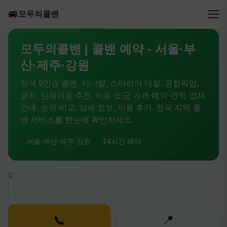
🚐
모두의콜밴
모두의콜밴 | 콜밴 예약 - 서울·부
산·제주·강원
전국 9인승 콜밴, 카니발, 스타리아 대절. 공항픽업,
골프, 단체이동 추천, 비용·요금·가격·예약·견적·업체
안내, 순위 비교, 상세 정보, 이용 후기. 전국 지역 콜
밴 서비스를 한눈에 확인하세요.
서울·부산·제주·강원
24시간 예약
📞
📍