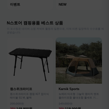
이벤트
NEW
N스토어 캠핑용품 베스트 상품
이 포스팅은 네이버 쇼핑 커넥트 활동의 일환으로, 이에 따른 일정액의 수수료를 제
공받습니다.
원스위크라이프
Karnik Sports
원스위크라이프 캠핑 IGT 접이식
뉴에라 타프형 그늘막 원터치 텐트
테이블 S1 M, 블랙
플라이포함 폴대포함 풀세트 기본
형
200,000원
149,000원
149,900원
119,000원
25%
20%