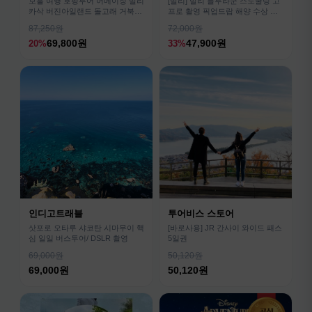
보홀 여행 호핑투어 어메이징 발리
[발리] 발리 블루라군 스노쿨링 고
카삭 버진아일랜드 돌고래 거북이
프로 촬영 픽업드랍 해양 수상 액
픽드랍 포함
티비티 체험 산호 열대어
87,250원
72,000원
69,800원
47,900원
20%
33%
인디고트래블
투어비스 스토어
삿포로 오타루 샤코탄 시마무이 핵
[바로사용] JR 간사이 와이드 패스
심 일일 버스투어/ DSLR 촬영
5일권
69,000원
50,120원
69,000원
50,120원