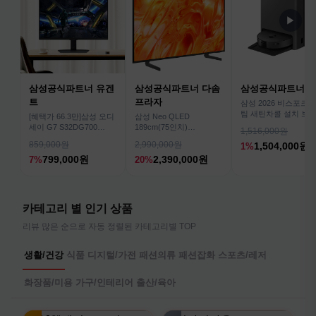
▶
삼성공식파트너 유겐
삼성공식파트너 다솜
삼성공식파트너 
트
프라자
삼성 2026 비스포크AI
팀 새틴차콜 설치 보안
[혜택가 66.3만]삼성 오디
삼성 Neo QLED
심 VR70F00AGH
세이 G7 S32DG700
189cm(75인치)
1,516,000원
80cm(32인치) 4K IPS
KQ75QNH70AFXKR AI
859,000원
2,990,000원
1,504,000원
1%
TV
799,000원
2,390,000원
7%
20%
카테고리 별 인기 상품
리뷰 많은 순으로 자동 정렬된 카테고리별 TOP
생활/건강
식품
디지털/가전
패션의류
패션잡화
스포츠/레저
화장품/미용
가구/인테리어
출산/육아