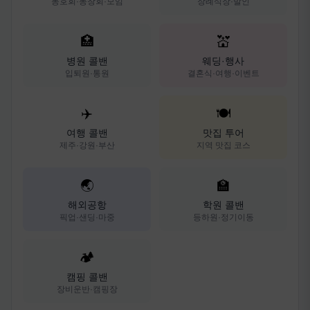
동호회·동창회·모임
장례식장·발인
🏥
💒
병원 콜밴
웨딩·행사
입퇴원·통원
결혼식·여행·이벤트
✈️
🍽️
여행 콜밴
맛집 투어
제주·강원·부산
지역 맛집 코스
🌏
🏫
해외공항
학원 콜밴
픽업·샌딩·마중
등하원·정기이동
🏕️
캠핑 콜밴
장비운반·캠핑장