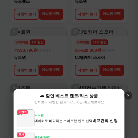
뉴로랩스
뉴트원
N쇼핑구매
N쇼핑구매
자세히 보기
자세히 보기
7
8
슈퍼적립
7% 할인
슈퍼적립
56% 할인
7%
38,780원
56%
28,900원
41,700원
65,700원
뉴트원
CJ웰케어 스토어
N쇼핑구매
N쇼핑구매
자세히 보기
자세히 보기
9
10
×
🚗 할인 베스트 렌트/리스 상품
슈퍼적립
21% 할인
슈퍼적립
59% 할인
신차보다 저렴한 렌트/리스, 지금 비교해보세요
21%
72,700원
59%
58,900원
92,000원
145,100원
이벤트
키즈텐
보령컨슈머헬스케어
다타랩
비교견적 신청
데이터로 비교하는 스마트한 렌트 선택
N쇼핑구매
N쇼핑구매
자세히 보기
자세히 보기
특가
프라임렌트