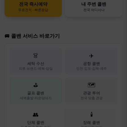
전국 즉시예약
내 주변 콜밴
무료견적 · 빠른응답
전국 어디서나
🚐 콜밴 서비스 바로가기
👗
✈️
세탁 수선
공항 콜밴
의류·브랜드·예복·당일
인천·김포·김해·제주
⛳
🗺️
골프 콜밴
관광 투어
새벽출발·라운딩대기
전국 맞춤 관광
👥
🕯️
단체 콜밴
장례 콜밴