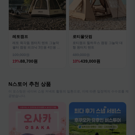
레토캠프
로티몰닷컴
레토 육각돔 원터치 텐트 그늘막
로티캠프 힐하우스 캠핑 그늘막 대
쉘터 캠핑 피크닉 3인용 4인용 패
형 원터치 텐트
밀리 LCE-OT02
109,900원
489,000원
88,700원
439,000원
19%
10%
N스토어 추천 상품
이 포스팅은 네이버 쇼핑 커넥트 활동의 일환으로, 이에 따른 일정액의 수수료를 제
공받습니다.