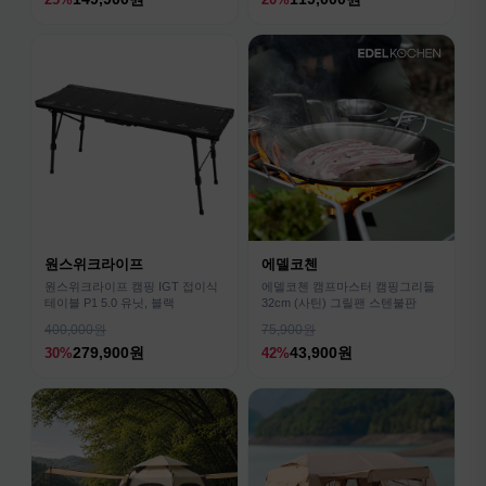
원스위크라이프
에델코첸
원스위크라이프 캠핑 IGT 접이식
에델코첸 캠프마스터 캠핑그리들
테이블 P1 5.0 유닛, 블랙
32cm (사틴) 그릴팬 스텐불판
400,000원
75,900원
279,900원
43,900원
30%
42%