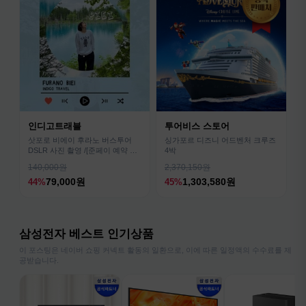
인디고트래블
투어비스 스토어
삿포로 비에이 후라노 버스투어
싱가포르 디즈니 어드벤처 크루즈
DSLR 사진 촬영 /[준페이 예약 식
4박
사]
140,000원
2,370,150원
79,000원
1,303,580원
44%
45%
삼성전자 베스트 인기상품
이 포스팅은 네이버 쇼핑 커넥트 활동의 일환으로, 이에 따른 일정액의 수수료를 제
공받습니다.