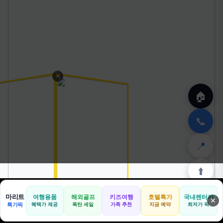
✕
🏠
📞
📍
⬆️
마리트
여행용품
해외골프
키즈여행
호텔특가
국내렌터카
✕
🏠
📝
💬
🚐
🛒
특가픽
혜택가 제공
폭탄 세일
가족 추천
지금 예약
최저가 픽
🏠
✈️
⛳
📋
🛒
🎁
홈
공항
골프
견적
쿠팡
테무
홈
견적
커뮤니티
기사등록
아마존