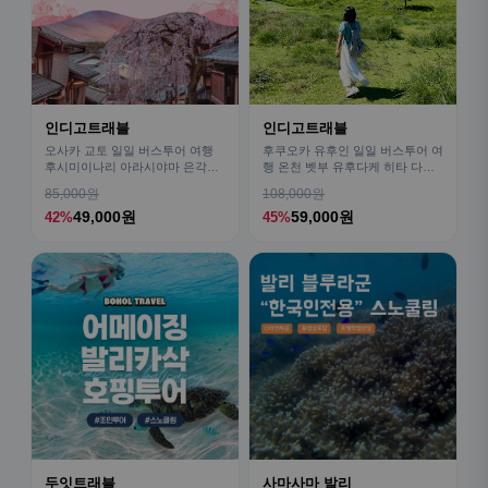
인디고트래블
인디고트래블
오사카 교토 일일 버스투어 여행
후쿠오카 유후인 일일 버스투어 여
후시미이나리 아라시야마 은각사
행 온천 벳부 유후다케 히타 다자
청수사 철학의길
이후
85,000원
108,000원
49,000원
59,000원
42%
45%
두잇트래블
사마사마 발리