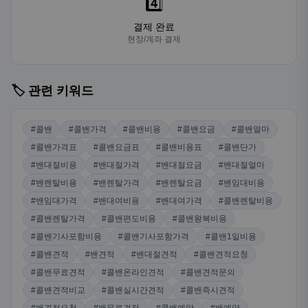
4️⃣
결제 완료
현장/계좌 결제
🏷️ 관련 키워드
#콜밴
#콜밴가격
#콜밴비용
#콜밴요금
#콜밴얼마
#콜밴가격표
#콜밴요금표
#콜밴비용표
#콜밴단가
#밴대절비용
#밴대절가격
#밴대절요금
#밴대절얼마
#밴렌탈비용
#밴렌탈가격
#밴렌탈요금
#밴임대비용
#밴임대가격
#밴대여비용
#밴대여가격
#콜밴렌탈비용
#콜밴렌탈가격
#콜밴편도비용
#콜밴왕복비용
#콜밴기사포함비용
#콜밴기사포함가격
#콜밴1일비용
#콜밴견적
#밴견적
#밴대절견적
#콜밴견적요청
#콜밴무료견적
#콜밴온라인견적
#콜밴견적문의
#콜밴견적비교
#콜밴실시간견적
#콜밴즉시견적