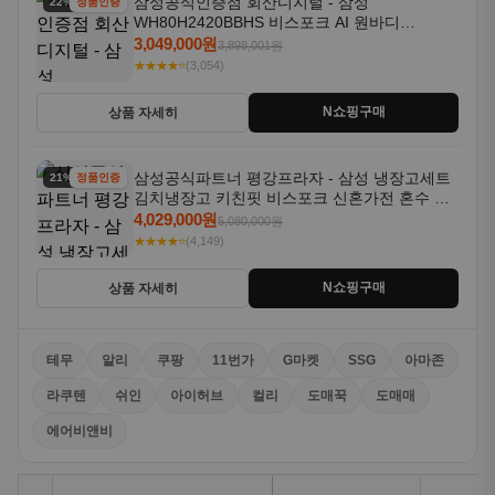
삼성공식인증점 회산디지털 - 삼성
22% 할인
정품인증
WH80H2420BBHS 비스포크 AI 원바디
24kg+20kg 세제자동투입 1등급
3,049,000원
3,898,001원
★★★★⭐
(3,054)
N쇼핑구매
상품 자세히
삼성공식파트너 평강프라자 - 삼성 냉장고세트
21% 할인
정품인증
김치냉장고 키친핏 비스포크 신혼가전 혼수 입
주가전 빌트인 화이트
4,029,000원
5,080,000원
★★★★⭐
(4,149)
N쇼핑구매
상품 자세히
테무
알리
쿠팡
11번가
G마켓
SSG
아마존
라쿠텐
쉬인
아이허브
컬리
도매꾹
도매매
에어비앤비