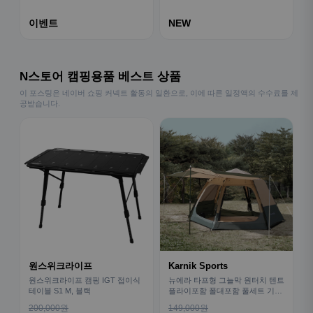
이벤트
NEW
N스토어 캠핑용품 베스트 상품
이 포스팅은 네이버 쇼핑 커넥트 활동의 일환으로, 이에 따른 일정액의 수수료를 제
공받습니다.
원스위크라이프
Karnik Sports
원스위크라이프 캠핑 IGT 접이식
뉴에라 타프형 그늘막 원터치 텐트
테이블 S1 M, 블랙
플라이포함 폴대포함 풀세트 기본
형
200,000원
149,000원