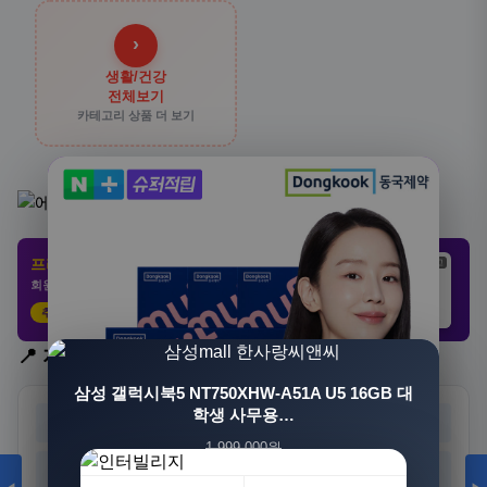
›
생활/건강
전체보기
카테고리 상품 더 보기
프리미엄 제휴 사이트
광고
광고
광고
회원 전용 특가 · 놓치면 손해
추천 클릭
21,802원
3,308원
8,892원
📍 지역 선택
삼성 갤럭시북5 NT750XHW-A51A U5 16GB 대
학생 사무용…
서울
부산
대구
인천
1,999,000원
광주
대전
울산
세종
1,549,000원
23%