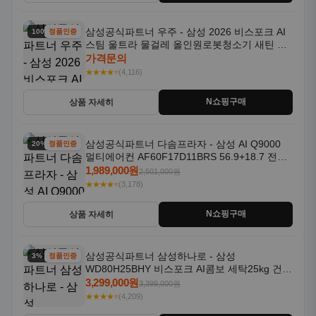
삼성공식파트너 우주 - 삼성 2026 비스포크 AI
100% 할인
정품인증
스팀 울트라 물걸레 올인원로봇청소기 새틴 차
콜 AAH
가격문의
★★★★⭐
(4,116)
N쇼핑구매
상품 자세히
삼성공식파트너 다솜프라자 - 삼성 AI Q9000
20% 할인
정품인증
멀티에어컨 AF60F17D11BRS 56.9+18.7 전국
기본설치포함
1,989,000원
2,501,000원
★★★★⭐
(3,178)
N쇼핑구매
상품 자세히
삼성공식파트너 삼성하나로 - 삼성
3% 할인
정품인증
WD80H25BHY 비스포크 AI콤보 세탁25kg 건조
18kg 26년형 일체형 1등급
3,299,000원
3,399,000원
★★★★⭐
(4,209)