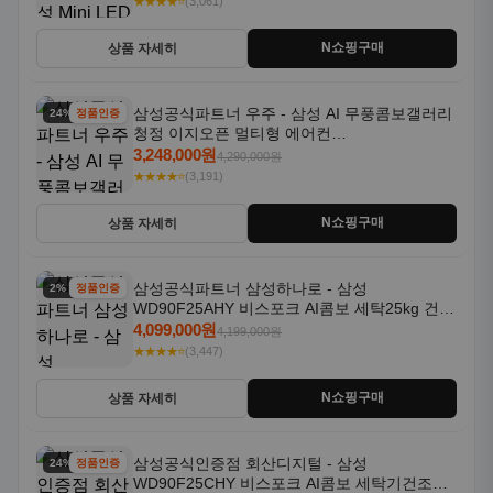
★★★★⭐
(3,061)
N쇼핑구매
상품 자세히
삼성공식파트너 우주 - 삼성 AI 무풍콤보갤러리
24% 할인
정품인증
청정 이지오픈 멀티형 에어컨
AF80F17D22WRS 기본설치포함
3,248,000원
4,290,000원
★★★★⭐
(3,191)
N쇼핑구매
상품 자세히
삼성공식파트너 삼성하나로 - 삼성
2% 할인
정품인증
WD90F25AHY 비스포크 AI콤보 세탁25kg 건조
18kg 자동문열림 1등급
4,099,000원
4,199,000원
★★★★⭐
(3,447)
N쇼핑구매
상품 자세히
삼성공식인증점 회산디지털 - 삼성
24% 할인
정품인증
WD90F25CHY 비스포크 AI콤보 세탁기건조기