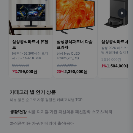
▶
삼성공식파트너 유겐
삼성공식파트너 다솜
삼성공식파트너 
트
프라자
삼성 2026 비스포크AI
팀 새틴차콜 설치 보안
[혜택가 66.3만]삼성 오디
삼성 Neo QLED
심 VR70F00AGH
세이 G7 S32DG700
189cm(75인치)
1,516,000원
80cm(32인치) 4K IPS
KQ75QNH70AFXKR AI
859,000원
2,990,000원
1,504,000원
1%
TV
799,000원
2,390,000원
7%
20%
카테고리 별 인기 상품
리뷰 많은 순으로 자동 정렬된 카테고리별 TOP
생활/건강
식품
디지털/가전
패션의류
패션잡화
스포츠/레저
화장품/미용
가구/인테리어
출산/육아