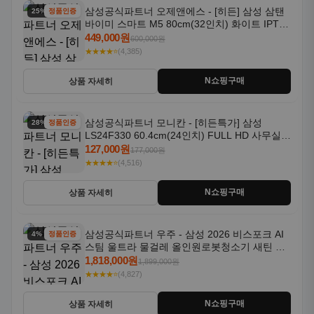
삼성공식파트너 오제앤에스 - [히든] 삼성 삼탠
25% 할인
정품인증
바이미 스마트 M5 80cm(32인치) 화이트 IPTV
OTT 패키지
449,000원
600,000원
★★★★⭐
(4,385)
N쇼핑구매
상품 자세히
삼성공식파트너 모니칸 - [히든특가] 삼성
28% 할인
정품인증
LS24F330 60.4cm(24인치) FULL HD 사무실/
컴퓨터 모니터
127,000원
177,000원
★★★★⭐
(4,516)
N쇼핑구매
상품 자세히
삼성공식파트너 우주 - 삼성 2026 비스포크 AI
4% 할인
정품인증
스팀 울트라 물걸레 올인원로봇청소기 새틴 그
레이지 AAG
1,818,000원
1,899,000원
★★★★⭐
(4,827)
N쇼핑구매
상품 자세히