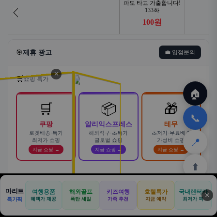
🎯
제휴 광고
💼 입점문의
✕
🛒
쇼핑 특가
🏠
🛒
📦
🎁
📞
쿠팡
알리익스프레스
테무
로켓배송·특가
해외직구·초특가
초저가·무료배송
📍
최저가 쇼핑
글로벌 쇼핑
가성비 쇼핑
지금 쇼핑 →
지금 쇼핑 →
지금 쇼핑 →
⬆️
스마트한 자동차 렌탈! 카슐랭에서
마리트
여행용품
해외골프
키즈여행
호텔특가
국내렌터카
AD
✕
합리적으로
🏠
📝
💬
🚐
🛒
🚗
특가픽
혜택가 제공
폭탄 세일
가족 추천
지금 예약
바로가기 →
최저가 픽
🏠
✈️
⛳
📋
🛒
🎁
카슐랭 · 신차 장기렌트 · 리스 · 월 렌탈료 비교
홈
공항
골프
견적
쿠팡
테무
홈
견적
커뮤니티
기사등록
아마존
· 전 차종 견적 무료