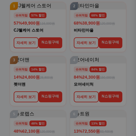
1
2
슈퍼적립
57% 할인
슈퍼적립
68% 할인
57%
49,900원
68%
38,900원
116,000원
120,000원
CJ웰케어 스토어
비타민마을
N쇼핑구매
N쇼핑구매
자세히 보기
자세히 보기
3
4
슈퍼적립
14% 할인
슈퍼적립
84% 할인
14%
24,800원
84%
24,300원
28,800원
150,000원
펫더맨
모어네이처
N쇼핑구매
N쇼핑구매
자세히 보기
자세히 보기
5
6
슈퍼적립
48% 할인
슈퍼적립
13% 할인
48%
62,100원
13%
72,550원
120,000원
83,400원