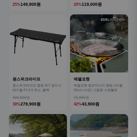
149,900원
119,000원
25%
20%
원스위크라이프
에델코첸
원스위크라이프 캠핑 IGT 접이식
에델코첸 캠프마스터 캠핑그리들
테이블 P1 5.0 유닛, 블랙
32cm (사틴) 그릴팬 스텐불판
400,000원
75,900원
279,900원
43,900원
30%
42%