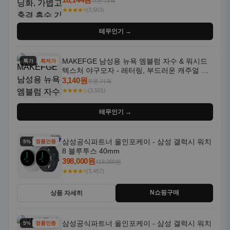
쿠폰 가격
★★★★⭐
(3,563)
테무인기 →
MAKEFGE 남성용 뉴욕 엠블럼 자수 & 워시드
특가
최저가
텍스처 야구모자 - 레터링, 부드러운 캐주얼 모
자, NYC 스타일
3,140원
쿠폰 가격
★★★★☆
(3,501)
테무인기 →
삼성공식파트너 올인포케이 - 삼성 갤럭시 워치
5% 할인
정품인증
8 블루투스 40mm
398,000원
419,000원
★★★★⭐
(3,457)
N쇼핑구매
상품 자세히
삼성공식파트너 올인포케이 - 삼성 갤럭시 워치
5% 할인
정품인증