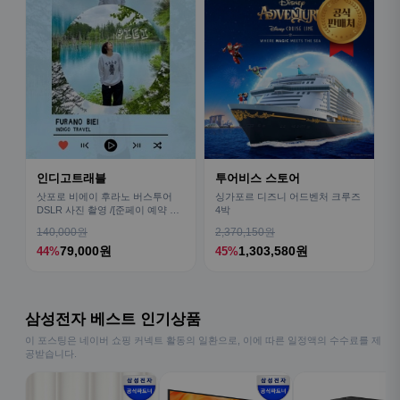
인디고트래블
투어비스 스토어
삿포로 비에이 후라노 버스투어
싱가포르 디즈니 어드벤처 크루즈
DSLR 사진 촬영 /[준페이 예약 식
4박
사]
140,000원
2,370,150원
79,000원
1,303,580원
44%
45%
삼성전자 베스트 인기상품
이 포스팅은 네이버 쇼핑 커넥트 활동의 일환으로, 이에 따른 일정액의 수수료를 제
공받습니다.