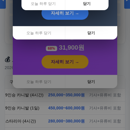
◀
▶
오늘 하루 닫기
닫기
경기
강원
충북
충남
자세히 보기 →
전북
전남
경북
경남
[3+1] 동국제약 마이핏 V 활성엽산 임신준비 임산
부영양 30정, 4개
오늘 하루 닫기
닫기
제주
100,000원
31,900원
68%
💰 요금 안내
자세히 보기 →
2026년 기준 예상 요금 (실제 요금은 상담 시 확정)
구분
오늘 하루 닫기
요금
닫기
비고
9인승 카니발 (4시간)
250,000~350,000원
기사+유류비 포함
9인승 카니발 (1일)
450,000~600,000원
기사+유류비 포함
스타리아 (4시간)
280,000~380,000원
기사+유류비 포함