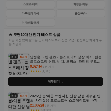
스포츠/레저
화장품/미용
가구/인테리어
출산/육아
여가/생활편의
🔥 모밴10대산 인기 베스트 상품
지금 가장 많이 팔리는 인기 베스트 특가 상품 모음 - 한정수량 최저가 쿠
폰 적용가
남성용 리넨 팬츠 - 논스트레치 정장 바지, 탄성
특가
최저가
드로스트링 허리, 비치, 오피스, 파티용 루즈핏
트라우저 - 세탁기 사용 가능한 캐주얼 정장 의
9,024원
쿠폰 가격
상
★★★★⭐
(4,309)
테무인기 →
2025년 봄/여름 트렌디한 신상 남성 캐주얼 팬
특가
최저가
츠, 사계절용 드로스트링 스트레이트핏 바지, 한
국 스타일, 활용도 높은 아웃도어 및 정장용, 발
21,802원
쿠폰 가격
목 바지
★★★★☆
(3,228)