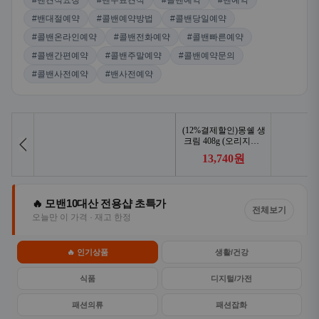
#밴견적요청
#밴무료견적
#콜밴예약
#밴예약
#밴대절예약
#콜밴예약방법
#콜밴당일예약
#콜밴온라인예약
#콜밴전화예약
#콜밴빠른예약
#콜밴간편예약
#콜밴주말예약
#콜밴예약문의
#콜밴사전예약
#밴사전예약
🔥 모밴10대산 전용샵 초특가
전체보기
오늘만 이 가격 · 재고 한정
🔥 인기상품
생활/건강
식품
디지털/가전
패션의류
패션잡화