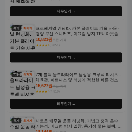
테무인기 →
프로페셔널 런닝화, 카본 플레이트 기술 사용 -
특가
최저가
경량 쿠션 스니커즈, 미끄럼 방지 TPU 아웃솔,
통기성 화이트-퍼플 그라데이션, 헬스, 트레이
10,821원
쿠폰 가격
닝 - 남성용, 여성용, 모든 계절에 적합
★★★★⭐
(3,051)
테무인기 →
7개 블랙 울트라라이트 남성용 크루넥 티셔츠 -
7개세트
최저가
체육관, 피트니스 및 러닝에 적합한 빠른 건조,
통기성 좋은 수분 흡수 반팔 운동복
15,627원
쿠폰 가격
★★★★⭐
(4,518)
테무인기 →
새로운 캐주얼 운동 러닝화, 가볍고 충격 흡수
특가
최저가
기능성, 미끄럼 방지 밑창. 통기성 좋은 블랙, 화
이트, 퍼플 그라데이션 색상
18,144원