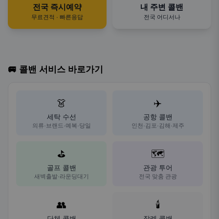
전국 즉시예약
내 주변 콜밴
무료견적 · 빠른응답
전국 어디서나
🚐 콜밴 서비스 바로가기
👗
✈️
세탁 수선
공항 콜밴
의류·브랜드·예복·당일
인천·김포·김해·제주
⛳
🗺️
골프 콜밴
관광 투어
새벽출발·라운딩대기
전국 맞춤 관광
👥
🕯️
단체 콜밴
장례 콜밴