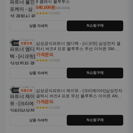
8 클래식 블루투스
540,500원
569,000원
★★★★⭐
(3,285)
N쇼핑구매
상품 자세히
삼성공식파트너 엠디텍 - [시크릿] 삼성전자 갤
100% 할인
정품인증
럭시 버즈4 프로 블루투스 무선 이어폰 SM-
R640N
가격문의
★★★★⭐
(4,508)
N쇼핑구매
상품 자세히
삼성공식파트너 제이유 - [크리에이터]삼성전자
100% 할인
정품인증
갤럭시 버즈4 프로 무선 블루투스 이어폰 ANC
SM-R640N
가격문의
★★★★⭐
(3,209)
N쇼핑구매
상품 자세히