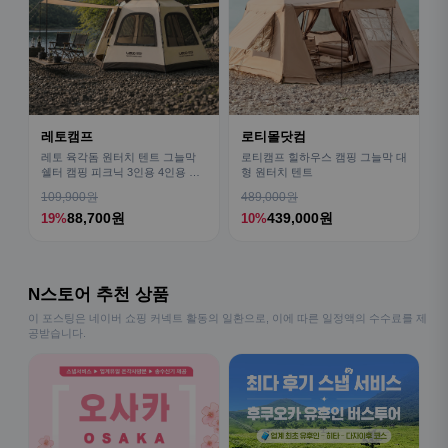
레토캠프
로티몰닷컴
레토 육각돔 원터치 텐트 그늘막
로티캠프 힐하우스 캠핑 그늘막 대
쉘터 캠핑 피크닉 3인용 4인용 패
형 원터치 텐트
밀리 LCE-OT02
109,900원
489,000원
88,700원
439,000원
19%
10%
N스토어 추천 상품
이 포스팅은 네이버 쇼핑 커넥트 활동의 일환으로, 이에 따른 일정액의 수수료를 제
공받습니다.