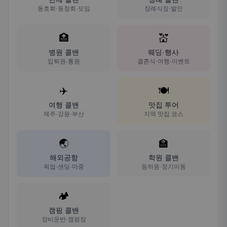
동호회·동창회·모임
장례식장·발인
🏥
💒
병원 콜밴
웨딩·행사
입퇴원·통원
결혼식·여행·이벤트
✈️
🍽️
여행 콜밴
맛집 투어
제주·강원·부산
지역 맛집 코스
🌏
🏫
해외공항
학원 콜밴
픽업·샌딩·마중
등하원·정기이동
🏕️
캠핑 콜밴
장비운반·캠핑장