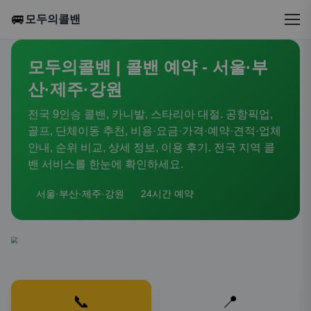
🚐
모두의콜밴
모두의콜밴 | 콜밴 예약 - 서울·부
산·제주·강원
전국 9인승 콜밴, 카니발, 스타리아 대절. 공항픽업,
골프, 단체이동 추천, 비용·요금·가격·예약·견적·업체
안내, 순위 비교, 상세 정보, 이용 후기. 전국 지역 콜
밴 서비스를 한눈에 확인하세요.
서울·부산·제주·강원
24시간 예약
📞
📍