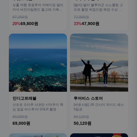
보홀 여행 호핑투어 어메이징 발리
[발리] 발리 블루라군 스노쿨링 고
카삭 버진아일랜드 돌고래 거북이
프로 촬영 픽업드랍 해양 수상 액
픽드랍 포함
티비티 체험 산호 열대어
87,250원
72,000원
69,800원
47,900원
20%
33%
인디고트래블
투어비스 스토어
삿포로 오타루 샤코탄 시마무이 핵
[바로사용] JR 간사이 와이드 패스
심 일일 버스투어/ DSLR 촬영
5일권
69,000원
50,120원
69,000원
50,120원