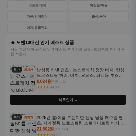
스포츠/레저
화장품/미용
가구/인테리어
출산/육아
여가/생활편의
🔥 모밴10대산 인기 베스트 상품
지금 가장 많이 팔리는 인기 베스트 특가 상품 모음 - 한정수량 최저가 쿠
폰 적용가
남성용 리넨 팬츠 - 논스트레치 정장 바지, 탄성
특가
최저가
드로스트링 허리, 비치, 오피스, 파티용 루즈핏
트라우저 - 세탁기 사용 가능한 캐주얼 정장 의
9,024원
쿠폰 가격
상
★★★★⭐
(4,309)
테무인기 →
2025년 봄/여름 트렌디한 신상 남성 캐주얼 팬
특가
최저가
츠, 사계절용 드로스트링 스트레이트핏 바지, 한
국 스타일, 활용도 높은 아웃도어 및 정장용, 발
21,802원
쿠폰 가격
목 바지
★★★★☆
(3,228)