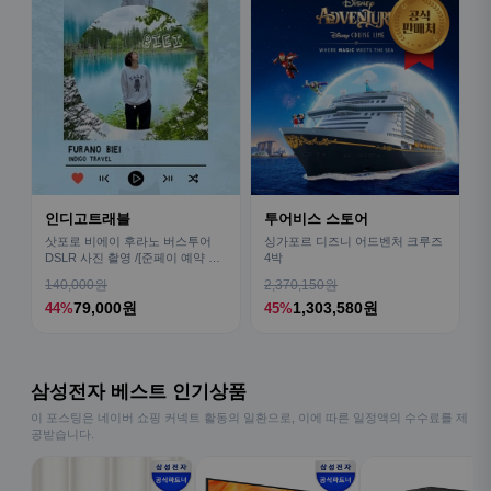
인디고트래블
투어비스 스토어
삿포로 비에이 후라노 버스투어
싱가포르 디즈니 어드벤처 크루즈
DSLR 사진 촬영 /[준페이 예약 식
4박
사]
140,000원
2,370,150원
79,000원
1,303,580원
44%
45%
삼성전자 베스트 인기상품
이 포스팅은 네이버 쇼핑 커넥트 활동의 일환으로, 이에 따른 일정액의 수수료를 제
공받습니다.