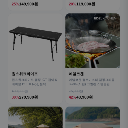
149,900원
119,000원
25%
20%
원스위크라이프
에델코첸
원스위크라이프 캠핑 IGT 접이식
에델코첸 캠프마스터 캠핑그리들
테이블 P1 5.0 유닛, 블랙
32cm (사틴) 그릴팬 스텐불판
400,000원
75,900원
279,900원
43,900원
30%
42%