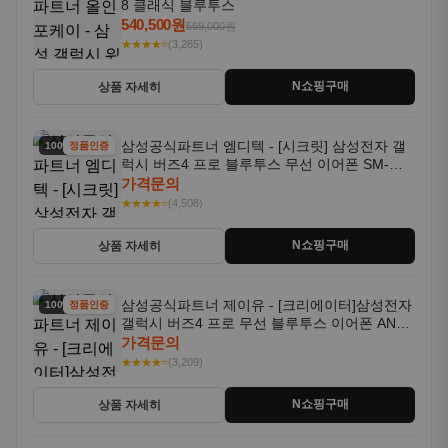
8 클래식 블루투스
540,500원
569,000원
★★★★⭐
(3,285)
N쇼핑구매
상품 자세히
삼성공식파트너 엠디텍 - [시크릿] 삼성전자 갤
100% 할인
정품인증
럭시 버즈4 프로 블루투스 무선 이어폰 SM-
R640N
가격문의
★★★★⭐
(4,508)
N쇼핑구매
상품 자세히
삼성공식파트너 제이유 - [크리에이터]삼성전자
100% 할인
정품인증
갤럭시 버즈4 프로 무선 블루투스 이어폰 ANC
SM-R640N
가격문의
★★★★⭐
(3,209)
N쇼핑구매
상품 자세히