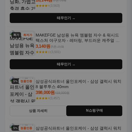
쿠폰 가격
★★★★⭐
(3,563)
테무인기 →
MAKEFGE 남성용 뉴욕 엠블럼 자수 & 워시드
특가
최저가
텍스처 야구모자 - 레터링, 부드러운 캐주얼 모
자, NYC 스타일
3,140원
쿠폰 가격
★★★★☆
(3,501)
테무인기 →
삼성공식파트너 올인포케이 - 삼성 갤럭시 워치
5% 할인
정품인증
8 블루투스 40mm
398,000원
419,000원
★★★★⭐
(3,457)
N쇼핑구매
상품 자세히
삼성공식파트너 올인포케이 - 삼성 갤럭시 워치
5% 할인
정품인증