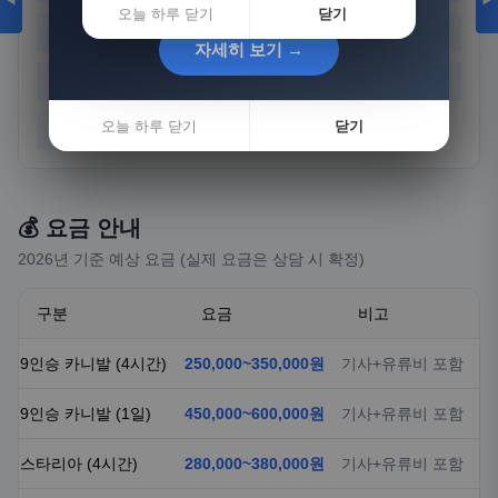
◀
▶
오늘 하루 닫기
닫기
경기
강원
충북
충남
자세히 보기 →
자세히 보기 →
전북
전남
경북
경남
오늘 하루 닫기
오늘 하루 닫기
닫기
닫기
제주
💰 요금 안내
2026년 기준 예상 요금 (실제 요금은 상담 시 확정)
구분
요금
비고
9인승 카니발 (4시간)
250,000~350,000원
기사+유류비 포함
9인승 카니발 (1일)
450,000~600,000원
기사+유류비 포함
스타리아 (4시간)
280,000~380,000원
기사+유류비 포함