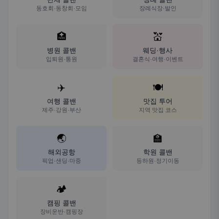
동호회·동창회·모임
장례식장·발인
🏥
💒
병원 콜밴
웨딩·행사
입퇴원·통원
결혼식·여행·이벤트
✈️
🍽️
여행 콜밴
맛집 투어
제주·강원·부산
지역 맛집 코스
🌏
🏫
해외공항
학원 콜밴
픽업·샌딩·마중
등하원·정기이동
🏕️
캠핑 콜밴
장비운반·캠핑장