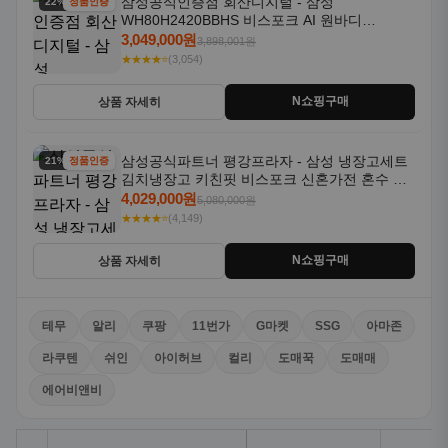
삼성공식인증점 회산디지털 - 삼성
22% 할인
정품인증
WH80H2420BBHS 비스포크 AI 원바디
24kg+20kg 세제자동투입 1등급
3,049,000원
3,898,001원
★★★★⭐
(3,054)
N쇼핑구매
상품 자세히
삼성공식파트너 평강프라자 - 삼성 냉장고세트
21% 할인
정품인증
김치냉장고 키친핏 비스포크 신혼가전 혼수 입
주가전 빌트인 화이트
4,029,000원
5,080,000원
★★★★⭐
(4,149)
N쇼핑구매
상품 자세히
테무
알리
쿠팡
11번가
G마켓
SSG
아마존
라쿠텐
쉬인
아이허브
컬리
도매꾹
도매매
에어비앤비