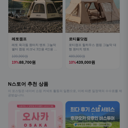
레토캠프
로티몰닷컴
레토 육각돔 원터치 텐트 그늘막
로티캠프 힐하우스 캠핑 그늘막 대
쉘터 캠핑 피크닉 3인용 4인용 패
형 원터치 텐트
밀리 LCE-OT02
109,900원
489,000원
88,700원
439,000원
19%
10%
N스토어 추천 상품
이 포스팅은 네이버 쇼핑 커넥트 활동의 일환으로, 이에 따른 일정액의 수수료를 제
공받습니다.