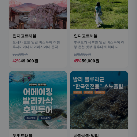
인디고트래블
인디고트래블
오사카 교토 일일 버스투어 여행
후쿠오카 유후인 일일 버스투어 여
후시미이나리 아라시야마 은각사
행 온천 벳부 유후다케 히타 다자
청수사 철학의길
이후
85,000원
108,000원
49,000원
59,000원
42%
45%
두잇트래블
사마사마 발리