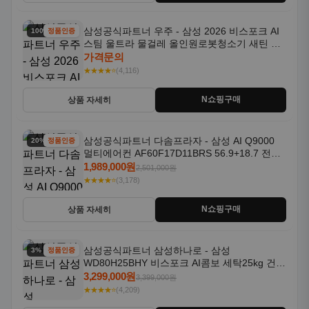
삼성공식파트너 우주 - 삼성 2026 비스포크 AI
100% 할인
정품인증
스팀 울트라 물걸레 올인원로봇청소기 새틴 차
콜 AAH
가격문의
★★★★⭐
(4,116)
N쇼핑구매
상품 자세히
삼성공식파트너 다솜프라자 - 삼성 AI Q9000
20% 할인
정품인증
멀티에어컨 AF60F17D11BRS 56.9+18.7 전국
기본설치포함
1,989,000원
2,501,000원
★★★★⭐
(3,178)
N쇼핑구매
상품 자세히
삼성공식파트너 삼성하나로 - 삼성
3% 할인
정품인증
WD80H25BHY 비스포크 AI콤보 세탁25kg 건조
18kg 26년형 일체형 1등급
3,299,000원
3,399,000원
★★★★⭐
(4,209)