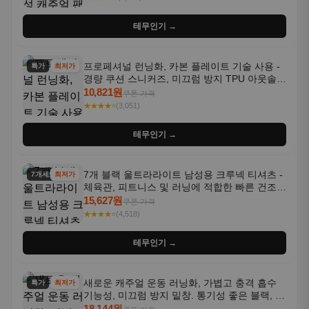
테무인기 →
프로페셔널 런닝화, 카본 플레이트 기술 사용 -
특가
최저가
경량 쿠션 스니커즈, 미끄럼 방지 TPU 아웃솔,
통기성 화이트-퍼플 그라데이션, 헬스, 트레이
10,821원
쿠폰 가격
닝 - 남성용, 여성용, 모든 계절에 적합
★★★★⭐
(3,051)
테무인기 →
7개 블랙 울트라라이트 남성용 크루넥 티셔츠 -
7개세트
최저가
체육관, 피트니스 및 러닝에 적합한 빠른 건조,
통기성 좋은 수분 흡수 반팔 운동복
15,627원
쿠폰 가격
★★★★⭐
(4,518)
테무인기 →
새로운 캐주얼 운동 러닝화, 가볍고 충격 흡수
특가
최저가
기능성, 미끄럼 방지 밑창. 통기성 좋은 블랙, 화
이트, 퍼플 그라데이션 색상
18,144원