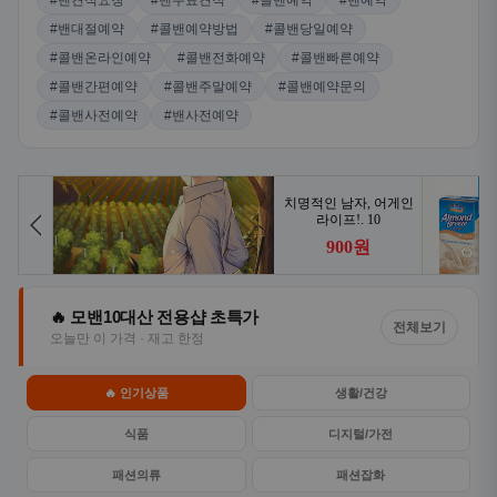
#밴견적요청
#밴무료견적
#콜밴예약
#밴예약
#밴대절예약
#콜밴예약방법
#콜밴당일예약
#콜밴온라인예약
#콜밴전화예약
#콜밴빠른예약
#콜밴간편예약
#콜밴주말예약
#콜밴예약문의
#콜밴사전예약
#밴사전예약
🔥 모밴10대산 전용샵 초특가
전체보기
오늘만 이 가격 · 재고 한정
🔥 인기상품
생활/건강
식품
디지털/가전
패션의류
패션잡화