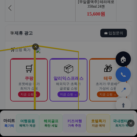
🎯
제휴 광고
💼 입점문의
✕
🛒
쇼핑 특가
🏠
🛒
📦
🎁
📞
쿠팡
알리익스프레스
테무
로켓배송·특가
해외직구·초특가
초저가·무료배송
📍
최저가 쇼핑
글로벌 쇼핑
가성비 쇼핑
지금 쇼핑 →
지금 쇼핑 →
지금 쇼핑 →
⬆️
스마트한 자동차 렌탈! 카슐랭에서
마리트
여행용품
해외골프
키즈여행
호텔특가
국내렌터카
AD
✕
합리적으로
🏠
📝
💬
🚐
🛒
🚗
특가픽
혜택가 제공
폭탄 세일
가족 추천
지금 예약
바로가기 →
최저가 픽
🏠
✈️
⛳
📋
🛒
🎁
카슐랭 · 신차 장기렌트 · 리스 · 월 렌탈료 비교
홈
공항
골프
견적
쿠팡
테무
홈
견적
커뮤니티
기사등록
아마존
· 전 차종 견적 무료