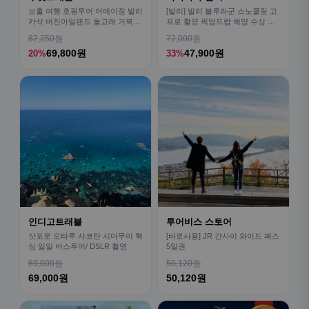
보홀 여행 호핑투어 어메이징 발리
[발리] 발리 블루라군 스노쿨링 고
카삭 버진아일랜드 돌고래 거북이
프로 촬영 픽업드랍 해양 수상 액
픽드랍 포함
티비티 체험 산호 열대어
87,250원
72,000원
69,800원
47,900원
20%
33%
인디고트래블
투어비스 스토어
삿포로 오타루 샤코탄 시마무이 핵
[바로사용] JR 간사이 와이드 패스
심 일일 버스투어/ DSLR 촬영
5일권
69,000원
50,120원
69,000원
50,120원