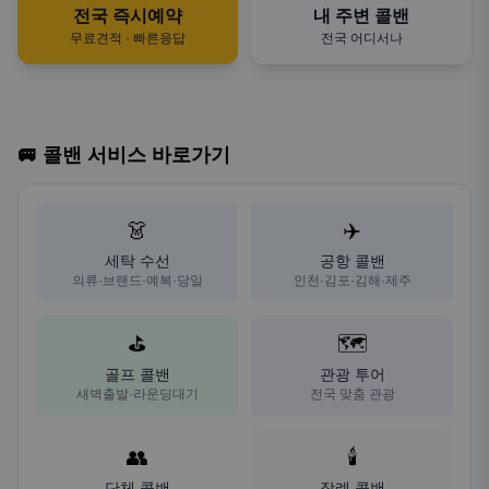
전국 즉시예약
내 주변 콜밴
무료견적 · 빠른응답
전국 어디서나
🚐 콜밴 서비스 바로가기
👗
✈️
세탁 수선
공항 콜밴
의류·브랜드·예복·당일
인천·김포·김해·제주
⛳
🗺️
골프 콜밴
관광 투어
새벽출발·라운딩대기
전국 맞춤 관광
👥
🕯️
단체 콜밴
장례 콜밴