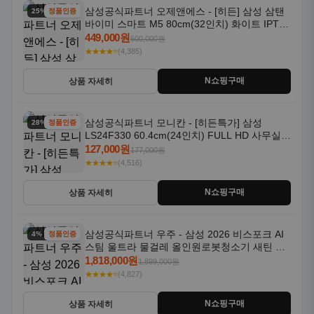
삼성공식파트너 오제앤에스 - [히든] 삼성 삼탠
25% 할인
정품인증
바이미 스마트 M5 80cm(32인치) 화이트 IPTV
OTT 패키지
449,000원
600,000원
★★★★⭐
(4,385)
N쇼핑구매
상품 자세히
삼성공식파트너 모니칸 - [히든특가] 삼성
28% 할인
정품인증
LS24F330 60.4cm(24인치) FULL HD 사무실/
컴퓨터 모니터
127,000원
177,000원
★★★★⭐
(4,516)
N쇼핑구매
상품 자세히
삼성공식파트너 우주 - 삼성 2026 비스포크 AI
4% 할인
정품인증
스팀 울트라 물걸레 올인원로봇청소기 새틴 그
레이지 AAG
1,818,000원
1,899,000원
★★★★⭐
(4,827)
N쇼핑구매
상품 자세히