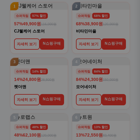
1
2
슈퍼적립
57% 할인
슈퍼적립
68% 할인
57%
49,900원
68%
38,900원
116,000원
120,000원
CJ웰케어 스토어
비타민마을
N쇼핑구매
N쇼핑구매
자세히 보기
자세히 보기
3
4
슈퍼적립
14% 할인
슈퍼적립
84% 할인
14%
24,800원
84%
24,300원
28,800원
150,000원
펫더맨
모어네이처
N쇼핑구매
N쇼핑구매
자세히 보기
자세히 보기
5
6
슈퍼적립
48% 할인
슈퍼적립
13% 할인
48%
62,100원
13%
72,550원
120,000원
83,400원