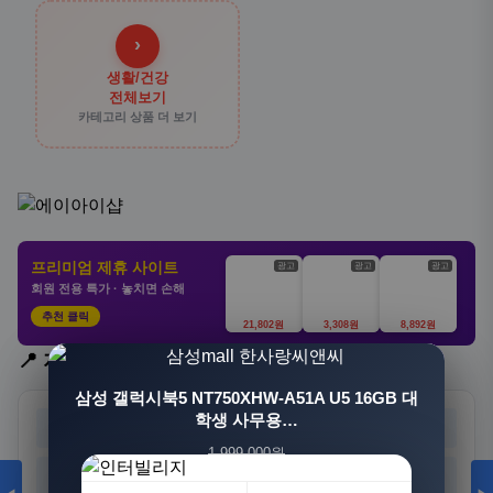
›
생활/건강
전체보기
카테고리 상품 더 보기
프리미엄 제휴 사이트
광고
광고
광고
회원 전용 특가 · 놓치면 손해
추천 클릭
21,802원
3,308원
8,892원
📍 지역 선택
[3+1] 동국제약 마이핏 V 활성엽산 임신준비 임산
삼성 갤럭시북5 NT750XHW-A51A U5 16GB 대
부영양 30정, 4개
학생 사무용…
서울
부산
대구
인천
1,999,000원
100,000원
광주
대전
울산
세종
1,549,000원
31,900원
23%
68%