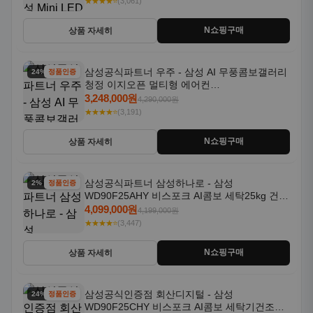
★★★★⭐
(3,061)
N쇼핑구매
상품 자세히
삼성공식파트너 우주 - 삼성 AI 무풍콤보갤러리
24% 할인
정품인증
청정 이지오픈 멀티형 에어컨
AF80F17D22WRS 기본설치포함
3,248,000원
4,290,000원
★★★★⭐
(3,191)
N쇼핑구매
상품 자세히
삼성공식파트너 삼성하나로 - 삼성
2% 할인
정품인증
WD90F25AHY 비스포크 AI콤보 세탁25kg 건조
18kg 자동문열림 1등급
4,099,000원
4,199,000원
★★★★⭐
(3,447)
N쇼핑구매
상품 자세히
삼성공식인증점 회산디지털 - 삼성
24% 할인
정품인증
WD90F25CHY 비스포크 AI콤보 세탁기건조기