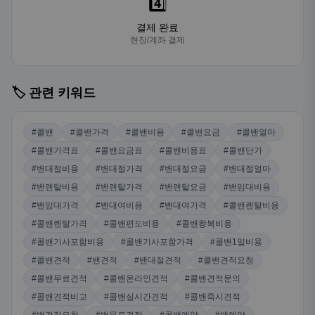
4️⃣
결제 완료
현장/계좌 결제
🏷️ 관련 키워드
#콜밴
#콜밴가격
#콜밴비용
#콜밴요금
#콜밴얼마
#콜밴가격표
#콜밴요금표
#콜밴비용표
#콜밴단가
#밴대절비용
#밴대절가격
#밴대절요금
#밴대절얼마
#밴렌탈비용
#밴렌탈가격
#밴렌탈요금
#밴임대비용
#밴임대가격
#밴대여비용
#밴대여가격
#콜밴렌탈비용
#콜밴렌탈가격
#콜밴편도비용
#콜밴왕복비용
#콜밴기사포함비용
#콜밴기사포함가격
#콜밴1일비용
#콜밴견적
#밴견적
#밴대절견적
#콜밴견적요청
#콜밴무료견적
#콜밴온라인견적
#콜밴견적문의
#콜밴견적비교
#콜밴실시간견적
#콜밴즉시견적