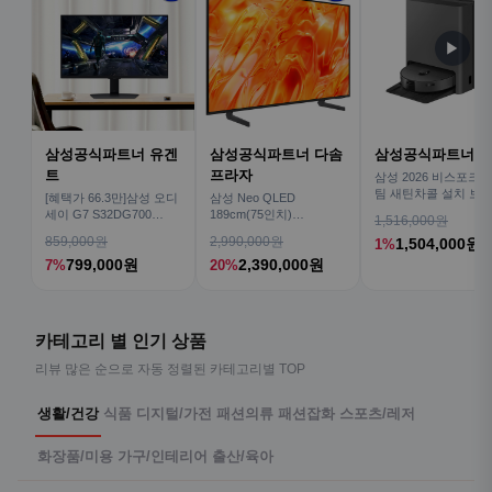
▶
삼성공식파트너 유겐
삼성공식파트너 다솜
삼성공식파트너 
트
프라자
삼성 2026 비스포크AI
팀 새틴차콜 설치 보안
[혜택가 66.3만]삼성 오디
삼성 Neo QLED
심 VR70F00AGH
세이 G7 S32DG700
189cm(75인치)
1,516,000원
80cm(32인치) 4K IPS
KQ75QNH70AFXKR AI
859,000원
2,990,000원
1,504,000원
1%
TV
799,000원
2,390,000원
7%
20%
카테고리 별 인기 상품
리뷰 많은 순으로 자동 정렬된 카테고리별 TOP
생활/건강
식품
디지털/가전
패션의류
패션잡화
스포츠/레저
화장품/미용
가구/인테리어
출산/육아