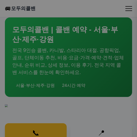
🚐
모두의콜밴
모두의콜밴 | 콜밴 예약 - 서울·부
산·제주·강원
전국 9인승 콜밴, 카니발, 스타리아 대절. 공항픽업,
골프, 단체이동 추천, 비용·요금·가격·예약·견적·업체
안내, 순위 비교, 상세 정보, 이용 후기. 전국 지역 콜
밴 서비스를 한눈에 확인하세요.
서울·부산·제주·강원
24시간 예약
📞
📍