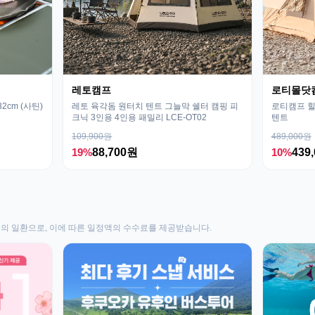
레토캠프
로티몰닷
cm (사틴)
레토 육각돔 원터치 텐트 그늘막 쉘터 캠핑 피
로티캠프 힐
크닉 3인용 4인용 패밀리 LCE-OT02
텐트
109,900원
489,000원
19%
88,700원
10%
439
동의 일환으로, 이에 따른 일정액의 수수료를 제공받습니다.