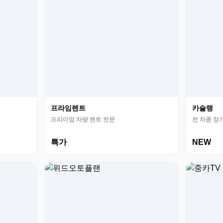
프라임렌트
카슐랭
프리미엄 차량 렌트 전문
전 차종 장
특가
NEW