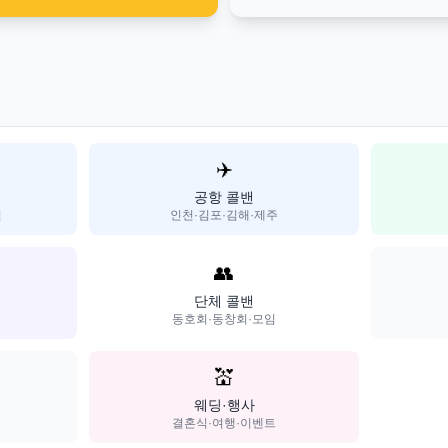
✈️
공항 콜밴
일
인천·김포·김해·제주
👥
단체 콜밴
동호회·동창회·모임
💒
웨딩·행사
결혼식·여행·이벤트