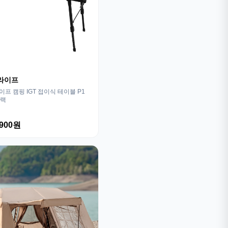
라이프
프 캠핑 IGT 접이식 테이블 P1
블랙
,900원