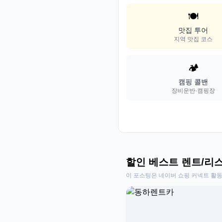
🍽️
맛집 투어
지역 맛집 코스
🏕️
캠핑 콜밴
장비운반·캠핑장
할인 베스트 렌트/리
이 포스팅은 네이버 쇼핑 커넥트 활