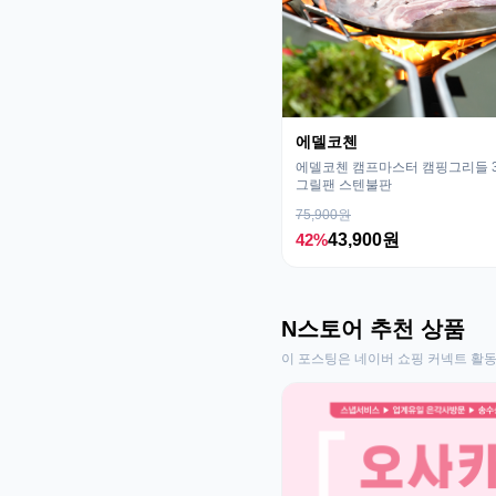
에델코첸
에델코첸 캠프마스터 캠핑그리들 32
그릴팬 스텐불판
75,900원
42%
43,900원
N스토어 추천 상품
이 포스팅은 네이버 쇼핑 커넥트 활