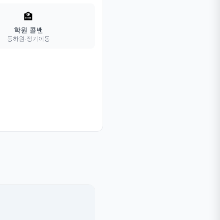
🏫
학원 콜밴
등하원·정기이동