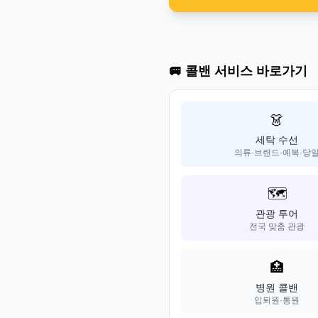
🚐 콜밴 서비스 바로가기
👗
세탁 수선
의류·브랜드·예복·당
🗺️
관광 투어
전국 맞춤 관광
🏥
병원 콜밴
입퇴원·통원