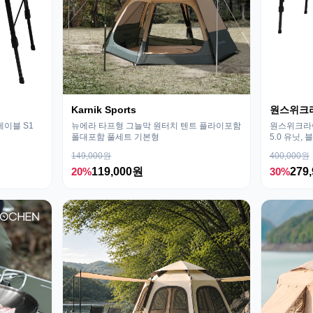
Karnik Sports
원스위크
테이블 S1
뉴에라 타프형 그늘막 원터치 텐트 플라이포함
원스위크라이
폴대포함 풀세트 기본형
5.0 유닛, 
149,000원
400,000원
20%
119,000원
30%
279