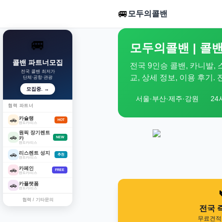
🚐
모두의콜밴
🚐
모두의콜밴 | 콜밴
콜밴 파트너모집
전국 9인승 콜밴, 카니발,
전국 콜밴 최저가
교, 상세 정보, 이용 후기
단체·공항·관광
모집중. →
서울·부산·제주·강원
24
협력 파트너
카슐랭
🚗
HOT
렌트카/리스
원픽 장기렌트
🚗
카
NEW
렌트카/리스
리스렌트 성지
🚗
추천
렌트카/리스
카페인
🚗
FREE
렌트카/리스
카플랫폼
🚗
렌트카/리스
협력 / 기타문의
전국 
무료견적 