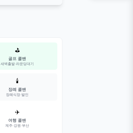
⛳
골프 콜밴
새벽출발·라운딩대기
🕯️
장례 콜밴
장례식장·발인
✈️
여행 콜밴
제주·강원·부산