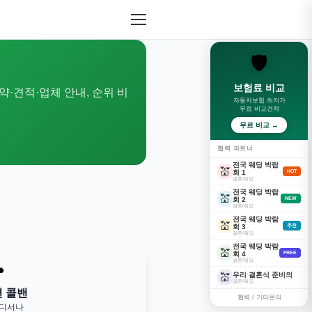
🛡️
보험료 비교
약·견적·업체 안내, 순위 비
자동차보험 최저가
무료 비교견적
무료 비교 →
협력 파트너
전국 웨딩 박람
💒
회 1
HOT
결혼/웨딩
전국 웨딩 박람
💒
회 2
NEW
결혼/웨딩
전국 웨딩 박람
💒
회 3
추천
결혼/웨딩
전국 웨딩 박람
💒
회 4
FREE
결혼/웨딩

우리 결혼식 준비의
💒
결혼/웨딩
변 콜밴
협력 / 기타문의
어디서나