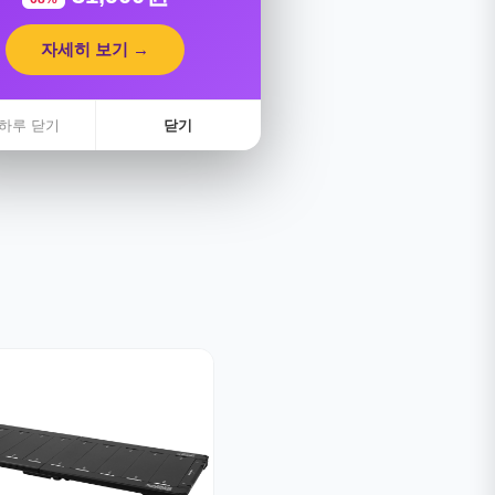
자세히 보기 →
하루 닫기
닫기