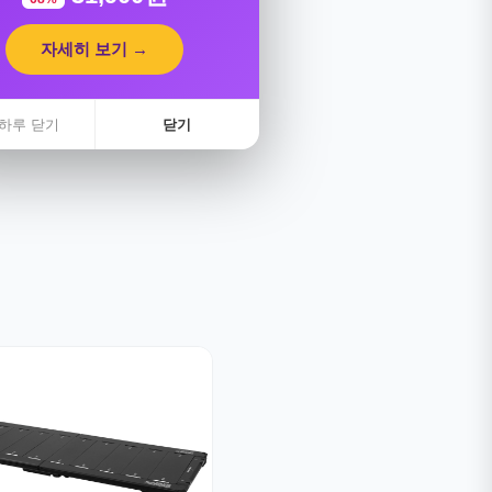
자세히 보기 →
하루 닫기
닫기