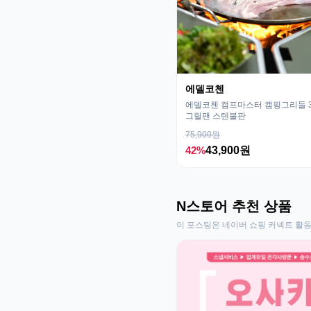
에델코첸
에델코첸 캠프마스터 캠핑그리들 32
그릴팬 스텐불판
75,900원
42%
43,900원
N스토어 추천 상품
이 포스팅은 네이버 쇼핑 커넥트 활