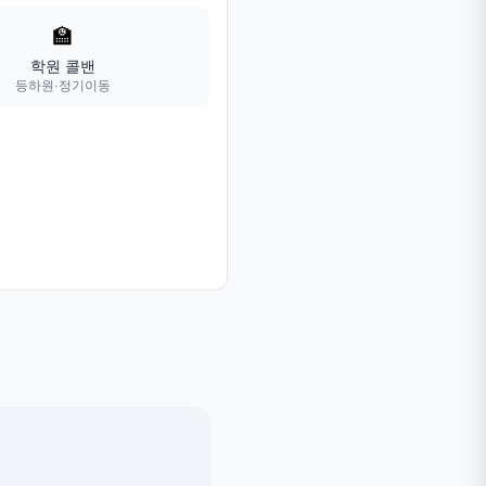
🏫
학원 콜밴
등하원·정기이동