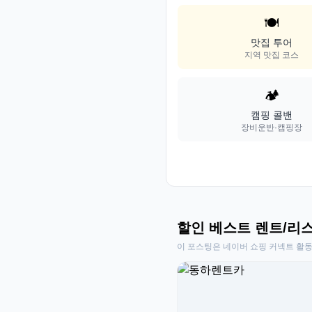
🍽️
맛집 투어
지역 맛집 코스
🏕️
캠핑 콜밴
장비운반·캠핑장
할인 베스트 렌트/리
이 포스팅은 네이버 쇼핑 커넥트 활