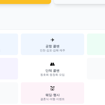
✈️
공항 콜밴
일
인천·김포·김해·제주
👥
단체 콜밴
동호회·동창회·모임
💒
웨딩·행사
결혼식·여행·이벤트