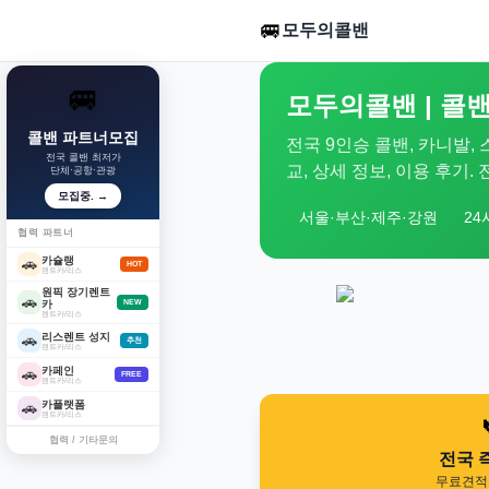
🚐
모두의콜밴
🚐
모두의콜밴 | 콜밴
콜밴 파트너모집
전국 9인승 콜밴, 카니발,
전국 콜밴 최저가
교, 상세 정보, 이용 후기
단체·공항·관광
모집중. →
서울·부산·제주·강원
24
협력 파트너
카슐랭
🚗
HOT
렌트카/리스
원픽 장기렌트
🚗
카
NEW
렌트카/리스
리스렌트 성지
🚗
추천
렌트카/리스
카페인
🚗
FREE
렌트카/리스
카플랫폼
🚗
렌트카/리스
협력 / 기타문의
전국 
무료견적 