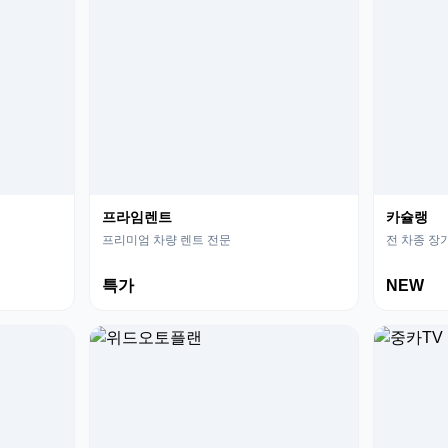
프라임렌트
카슐랭
프리미엄 차량 렌트 전문
전 차종 장
특가
NEW