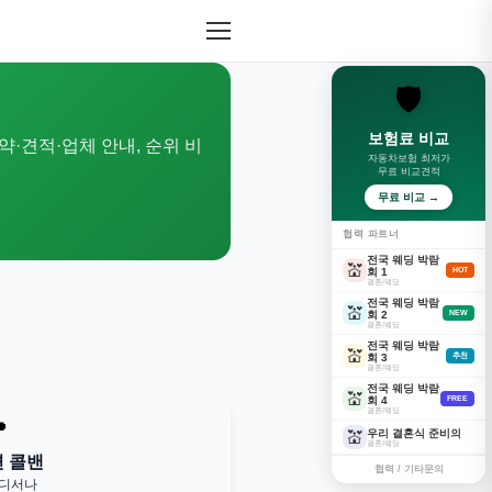
🛡️
보험료 비교
약·견적·업체 안내, 순위 비
자동차보험 최저가
무료 비교견적
무료 비교 →
협력 파트너
전국 웨딩 박람
💒
회 1
HOT
결혼/웨딩
전국 웨딩 박람
💒
회 2
NEW
결혼/웨딩
전국 웨딩 박람
💒
회 3
추천
결혼/웨딩
전국 웨딩 박람
💒
회 4
FREE
결혼/웨딩

우리 결혼식 준비의
💒
결혼/웨딩
변 콜밴
협력 / 기타문의
어디서나