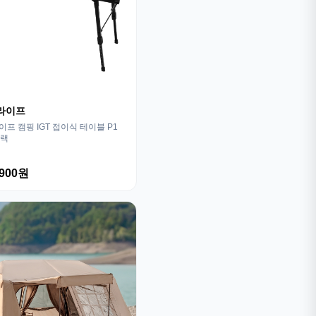
라이프
프 캠핑 IGT 접이식 테이블 P1
블랙
,900원