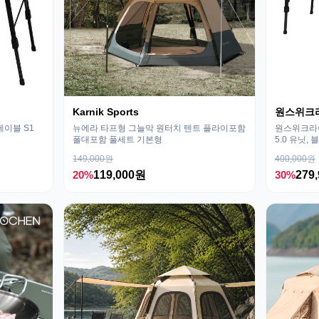
Karnik Sports
원스위크
테이블 S1
뉴에라 타프형 그늘막 원터치 텐트 플라이포함
원스위크라이
폴대포함 풀세트 기본형
5.0 유닛, 
149,000원
400,000원
20%
119,000원
30%
279