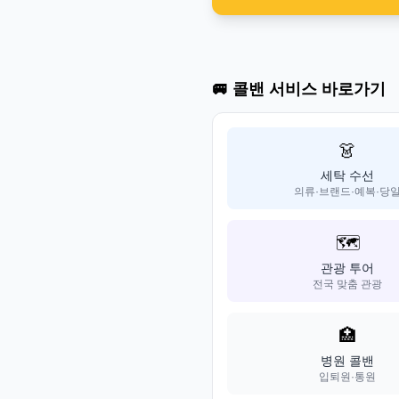
🚐 콜밴 서비스 바로가기
👗
세탁 수선
의류·브랜드·예복·당
🗺️
관광 투어
전국 맞춤 관광
🏥
병원 콜밴
입퇴원·통원