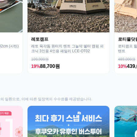
레토캠프
로티몰닷
cm (사틴)
레토 육각돔 원터치 텐트 그늘막 쉘터 캠핑 피
로티캠프 힐
크닉 3인용 4인용 패밀리 LCE-OT02
텐트
109,900원
489,000원
19%
88,700원
10%
439
동의 일환으로, 이에 따른 일정액의 수수료를 제공받습니다.