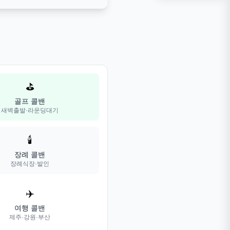
⛳
골프 콜밴
새벽출발·라운딩대기
🕯️
장례 콜밴
장례식장·발인
✈️
여행 콜밴
제주·강원·부산