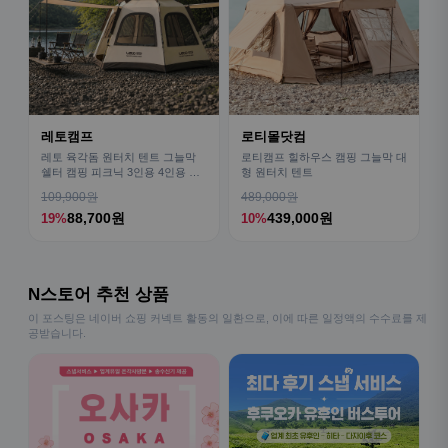
레토캠프
로티몰닷컴
레토 육각돔 원터치 텐트 그늘막
로티캠프 힐하우스 캠핑 그늘막 대
쉘터 캠핑 피크닉 3인용 4인용 패
형 원터치 텐트
밀리 LCE-OT02
109,900원
489,000원
88,700원
439,000원
19%
10%
N스토어 추천 상품
이 포스팅은 네이버 쇼핑 커넥트 활동의 일환으로, 이에 따른 일정액의 수수료를 제
공받습니다.