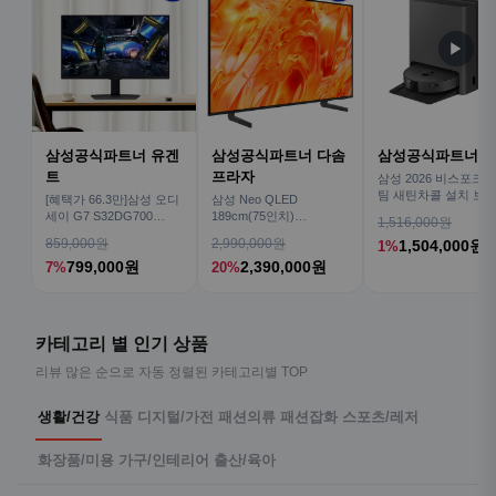
▶
삼성공식파트너 유겐
삼성공식파트너 다솜
삼성공식파트너 
트
프라자
삼성 2026 비스포크AI
팀 새틴차콜 설치 보안
[혜택가 66.3만]삼성 오디
삼성 Neo QLED
심 VR70F00AGH
세이 G7 S32DG700
189cm(75인치)
1,516,000원
80cm(32인치) 4K IPS
KQ75QNH70AFXKR AI
859,000원
2,990,000원
1,504,000원
1%
TV
799,000원
2,390,000원
7%
20%
카테고리 별 인기 상품
리뷰 많은 순으로 자동 정렬된 카테고리별 TOP
생활/건강
식품
디지털/가전
패션의류
패션잡화
스포츠/레저
화장품/미용
가구/인테리어
출산/육아