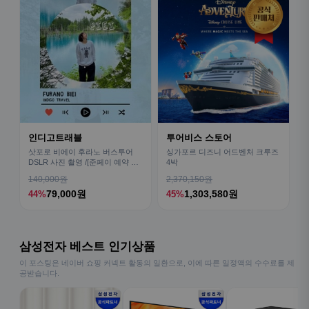
인디고트래블
투어비스 스토어
삿포로 비에이 후라노 버스투어
싱가포르 디즈니 어드벤처 크루즈
DSLR 사진 촬영 /[준페이 예약 식
4박
사]
140,000원
2,370,150원
79,000원
1,303,580원
44%
45%
삼성전자 베스트 인기상품
이 포스팅은 네이버 쇼핑 커넥트 활동의 일환으로, 이에 따른 일정액의 수수료를 제
공받습니다.