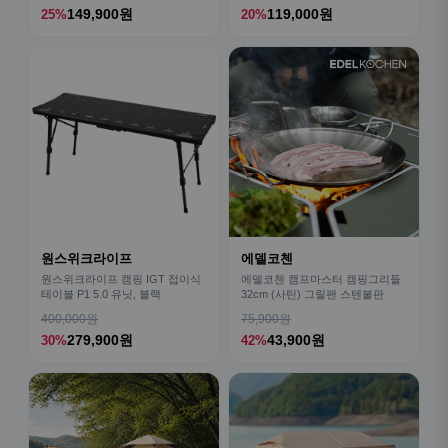
149,900원
119,000원
25%
20%
원스위크라이프
에델코첸
원스위크라이프 캠핑 IGT 접이식
에델코첸 캠프마스터 캠핑그리들
테이블 P1 5.0 유닛, 블랙
32cm (사틴) 그릴팬 스텐불판
400,000원
75,900원
279,900원
43,900원
30%
42%