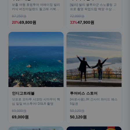
보홀 여행 호핑투어 어메이징 발리
[발리] 발리 블루라군 스노쿨링 고
카삭 버진아일랜드 돌고래 거북이
프로 촬영 픽업드랍 해양 수상 액
픽드랍 포함
티비티 체험 산호 열대어
87,250원
72,000원
69,800원
47,900원
20%
33%
인디고트래블
투어비스 스토어
삿포로 오타루 샤코탄 시마무이 핵
[바로사용] JR 간사이 와이드 패스
심 일일 버스투어/ DSLR 촬영
5일권
69,000원
50,120원
69,000원
50,120원