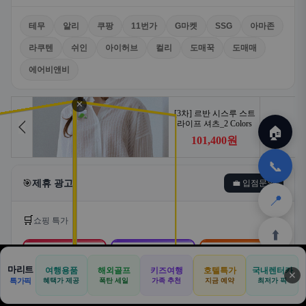
테무
알리
쿠팡
11번가
G마켓
SSG
아마존
라쿠텐
쉬인
아이허브
컬리
도매꾹
도매매
에어비앤비
✕
🏠
📞
🎯
제휴 광고
💼 입점문의
📍
🛒
쇼핑 특가
⬆️
🛒
📦
🎁
마리트
여행용품
해외골프
키즈여행
호텔특가
국내렌터카
✕
🏠
📝
💬
🚐
🛒
특가픽
혜택가 제공
폭탄 세일
가족 추천
지금 예약
최저가 픽
쿠팡
알리익스프레스
테무
🏠
✈️
⛳
📋
🛒
🎁
홈
공항
골프
견적
쿠팡
테무
홈
견적
커뮤니티
기사등록
아마존
로켓배송·특가
해외직구·초특가
초저가·무료배송