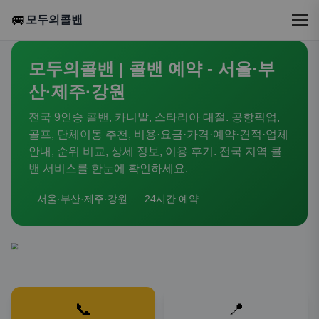
🚐
모두의콜밴
모두의콜밴 | 콜밴 예약 - 서울·부
산·제주·강원
전국 9인승 콜밴, 카니발, 스타리아 대절. 공항픽업,
골프, 단체이동 추천, 비용·요금·가격·예약·견적·업체
안내, 순위 비교, 상세 정보, 이용 후기. 전국 지역 콜
밴 서비스를 한눈에 확인하세요.
서울·부산·제주·강원
24시간 예약
📞
📍