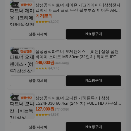
삼성공식파트너 제이유 - [크리에이터]삼성전자
100% 할인
정품인증
갤럭시 버즈4 프로 무선 블루투스 이어폰 ANC
SM-R640N
가격문의
★★★★⭐
(3,209)
N쇼핑구매
상품 자세히
삼성공식파트너 오제앤에스 - [히든] 삼성 삼탠
25% 할인
정품인증
바이미 스마트 M5 80cm(32인치) 화이트 IPTV
OTT 패키지
449,000원
600,000원
★★★★⭐
(4,385)
N쇼핑구매
상품 자세히
삼성공식파트너 모니칸 - [히든특가] 삼성
28% 할인
정품인증
LS24F330 60.4cm(24인치) FULL HD 사무실/
컴퓨터 모니터
127,000원
177,000원
★★★★⭐
(4,516)
N쇼핑구매
상품 자세히