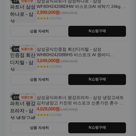
삼성공식파트너 삼성하나로 - 삼성
23% 할인
정품인증
WF80H2420BDHW 비스포크AI 세탁기 24kg 건
조기 20kg 세제자동투입
2,999,000원
3,898,000원
★★★★⭐
(4,232)
N쇼핑구매
상품 자세히
삼성공식인증점 회산디지털 - 삼성
22% 할인
정품인증
WH80H2420BBHS 비스포크 AI 원바디
24kg+20kg 세제자동투입 1등급
3,049,000원
3,898,001원
★★★★⭐
(3,054)
N쇼핑구매
상품 자세히
삼성공식파트너 평강프라자 - 삼성 냉장고세트
21% 할인
정품인증
김치냉장고 키친핏 비스포크 신혼가전 혼수 입
주가전 빌트인 화이트
4,029,000원
5,080,000원
★★★★⭐
(4,149)
N쇼핑구매
상품 자세히