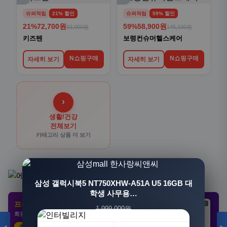
슈퍼적립
21% 할인
슈퍼적립
59% 할인
21%
72,700원
59%
58,900원
92,000원
145,100원
키즈텐
보령컨슈머헬스케어
N쇼핑구매
N쇼핑구매
자세히 보기
자세히 보기
›
생활/건강
전체보기
카테고리 상품 더 보기
[3+1] 동국제약 마이핏 V 활성엽산 임신준비 임산
삼성 갤럭시북5 NT750XHW-A51A U5 16GB 대
부영양 30정, 4개
학생 사무용…
프리미엄 제휴 사이트
광고
광고
광고
1,999,000원
100,000원
회원 전용 특가 · 놓치면 손해
1,549,000원
31,900원
23%
68%
추천 클릭