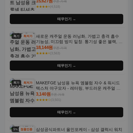
통기성 좋은 수분 흡수 반팔 운동복
15,627원
쿠폰 가격
★★★★⭐
(4,518)
테무인기 →
새로운 캐주얼 운동 러닝화, 가볍고 충격 흡수
특가
최저가
기능성, 미끄럼 방지 밑창. 통기성 좋은 블랙, 화
이트, 퍼플 그라데이션 색상
18,144원
쿠폰 가격
★★★★⭐
(3,563)
테무인기 →
MAKEFGE 남성용 뉴욕 엠블럼 자수 & 워시드
특가
최저가
텍스처 야구모자 - 레터링, 부드러운 캐주얼 모
자, NYC 스타일
3,140원
쿠폰 가격
★★★★☆
(3,501)
테무인기 →
삼성공식파트너 올인포케이 - 삼성 갤럭시 워치
5% 할인
정품인증