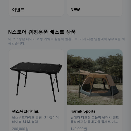
이벤트
NEW
N스토어 캠핑용품 베스트 상품
이 포스팅은 네이버 쇼핑 커넥트 활동의 일환으로, 이에 따른 일정액의 수수료를 제
공받습니다.
원스위크라이프
Karnik Sports
원스위크라이프 캠핑 IGT 접이식
뉴에라 타프형 그늘막 원터치 텐트
테이블 S1 M, 블랙
플라이포함 폴대포함 풀세트 기본
형
200,000원
149,000원