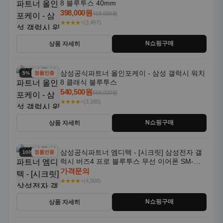
8 블루투스 40mm
398,000원
419,000원
★★★★⭐
(3,457)
N쇼핑구매
상품 자세히
삼성공식파트너 올인포케이 - 삼성 갤럭시 워치
5% 할인
정품인증
8 클래식 블루투스
540,500원
569,000원
★★★★⭐
(3,285)
N쇼핑구매
상품 자세히
삼성공식파트너 엠디텍 - [시크릿] 삼성전자 갤
100% 할인
정품인증
럭시 버즈4 프로 블루투스 무선 이어폰 SM-
R640N
가격문의
★★★★⭐
(4,508)
N쇼핑구매
상품 자세히