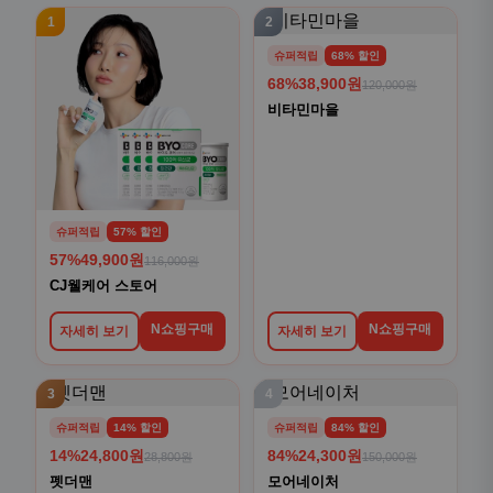
1
2
슈퍼적립
68% 할인
68%
38,900원
120,000원
비타민마을
슈퍼적립
57% 할인
57%
49,900원
116,000원
CJ웰케어 스토어
N쇼핑구매
N쇼핑구매
자세히 보기
자세히 보기
3
4
슈퍼적립
14% 할인
슈퍼적립
84% 할인
14%
24,800원
84%
24,300원
28,800원
150,000원
펫더맨
모어네이처