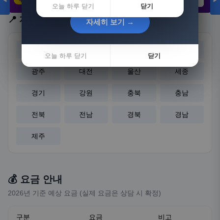
◀
▶
21,802원
3,308원
8,892원
오늘 하루 닫기
닫기
📍 지역 선택
자세히 보기 →
자세히 보기 →
서울
부산
대구
인천
오늘 하루 닫기
오늘 하루 닫기
닫기
닫기
광주
대전
울산
세종
경기
강원
충북
충남
전북
전남
경북
경남
제주
💰 요금 안내
2026년 기준 예상 요금 (실제 요금은 상담 시 확정)
구분
요금
비고