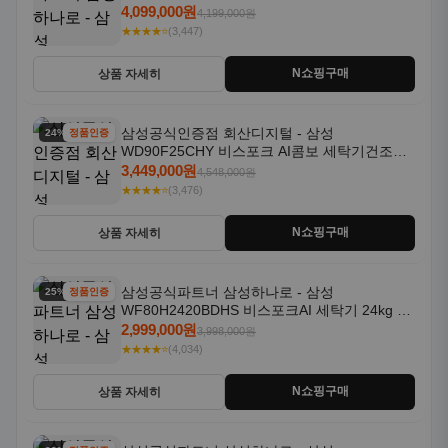
18kg 자동문열림 1등급
4,099,000원
4,199,000원
★★★★⭐
(3,447)
N쇼핑구매
상품 자세히
삼성공식인증점 회산디지털 - 삼성
24% 할인
정품인증
WD90F25CHY 비스포크 AI콤보 세탁기건조기
일체형 25kg+18kg 1등급
3,449,000원
4,548,000원
★★★★⭐
(3,476)
N쇼핑구매
상품 자세히
삼성공식파트너 삼성하나로 - 삼성
25% 할인
정품인증
WF80H2420BDHS 비스포크AI 세탁기 24kg 건
조기 20kg 세제자동투입
2,999,000원
3,998,000원
★★★★⭐
(4,034)
N쇼핑구매
상품 자세히