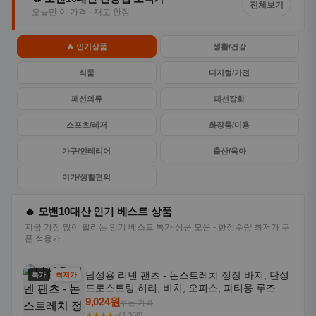
전체보기
오늘만 이 가격 · 재고 한정
🔥 인기상품
생활/건강
식품
디지털/가전
패션의류
패션잡화
스포츠/레저
화장품/미용
가구/인테리어
출산/육아
여가/생활편의
🔥 모밴10대산 인기 베스트 상품
지금 가장 많이 팔리는 인기 베스트 특가 상품 모음 - 한정수량 최저가 쿠
폰 적용가
남성용 리넨 팬츠 - 논스트레치 정장 바지, 탄성
특가
최저가
드로스트링 허리, 비치, 오피스, 파티용 루즈핏
트라우저 - 세탁기 사용 가능한 캐주얼 정장 의
9,024원
쿠폰 가격
상
★★★★⭐
(4,309)