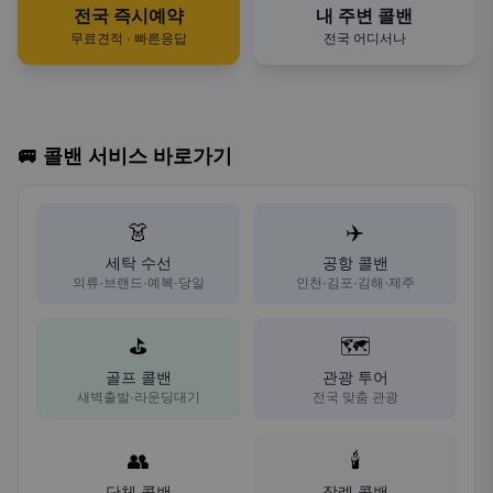
전국 즉시예약
내 주변 콜밴
무료견적 · 빠른응답
전국 어디서나
🚐 콜밴 서비스 바로가기
👗
✈️
세탁 수선
공항 콜밴
의류·브랜드·예복·당일
인천·김포·김해·제주
⛳
🗺️
골프 콜밴
관광 투어
새벽출발·라운딩대기
전국 맞춤 관광
👥
🕯️
단체 콜밴
장례 콜밴