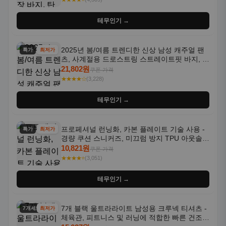
테무인기 →
2025년 봄/여름 트렌디한 신상 남성 캐주얼 팬
특가
최저가
츠, 사계절용 드로스트링 스트레이트핏 바지, 한
국 스타일, 활용도 높은 아웃도어 및 정장용, 발
21,802원
쿠폰 가격
목 바지
★★★★☆
(3,228)
테무인기 →
프로페셔널 런닝화, 카본 플레이트 기술 사용 -
특가
최저가
경량 쿠션 스니커즈, 미끄럼 방지 TPU 아웃솔,
통기성 화이트-퍼플 그라데이션, 헬스, 트레이
10,821원
쿠폰 가격
닝 - 남성용, 여성용, 모든 계절에 적합
★★★★⭐
(3,051)
테무인기 →
7개 블랙 울트라라이트 남성용 크루넥 티셔츠 -
7개세트
최저가
체육관, 피트니스 및 러닝에 적합한 빠른 건조,