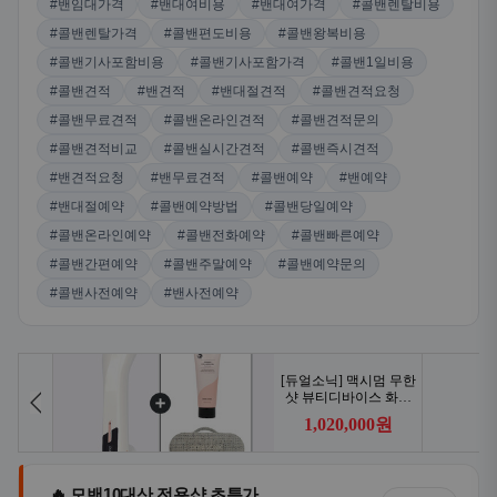
#밴임대가격
#밴대여비용
#밴대여가격
#콜밴렌탈비용
#콜밴렌탈가격
#콜밴편도비용
#콜밴왕복비용
#콜밴기사포함비용
#콜밴기사포함가격
#콜밴1일비용
#콜밴견적
#밴견적
#밴대절견적
#콜밴견적요청
#콜밴무료견적
#콜밴온라인견적
#콜밴견적문의
#콜밴견적비교
#콜밴실시간견적
#콜밴즉시견적
#밴견적요청
#밴무료견적
#콜밴예약
#밴예약
#밴대절예약
#콜밴예약방법
#콜밴당일예약
#콜밴온라인예약
#콜밴전화예약
#콜밴빠른예약
#콜밴간편예약
#콜밴주말예약
#콜밴예약문의
#콜밴사전예약
#밴사전예약
🔥 모밴10대산 전용샵 초특가