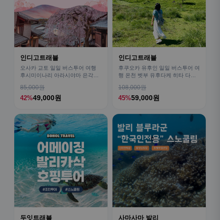
인디고트래블
인디고트래블
오사카 교토 일일 버스투어 여행
후쿠오카 유후인 일일 버스투어 여
후시미이나리 아라시야마 은각사
행 온천 벳부 유후다케 히타 다자
청수사 철학의길
이후
85,000원
108,000원
49,000원
59,000원
42%
45%
두잇트래블
사마사마 발리