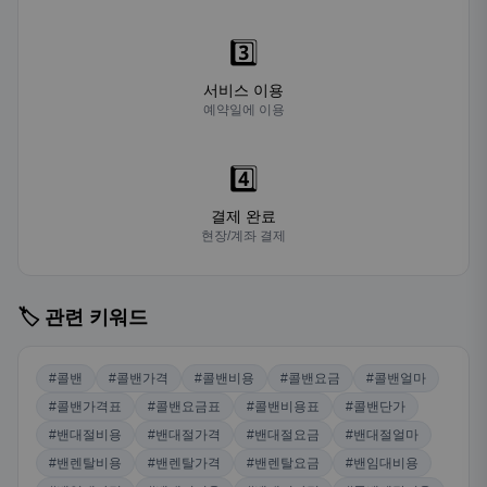
3️⃣
서비스 이용
예약일에 이용
4️⃣
결제 완료
현장/계좌 결제
🏷️ 관련 키워드
#콜밴
#콜밴가격
#콜밴비용
#콜밴요금
#콜밴얼마
#콜밴가격표
#콜밴요금표
#콜밴비용표
#콜밴단가
#밴대절비용
#밴대절가격
#밴대절요금
#밴대절얼마
#밴렌탈비용
#밴렌탈가격
#밴렌탈요금
#밴임대비용