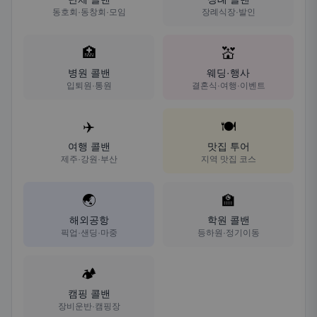
동호회·동창회·모임
장례식장·발인
🏥
💒
병원 콜밴
웨딩·행사
입퇴원·통원
결혼식·여행·이벤트
✈️
🍽️
여행 콜밴
맛집 투어
제주·강원·부산
지역 맛집 코스
🌏
🏫
해외공항
학원 콜밴
픽업·샌딩·마중
등하원·정기이동
🏕️
캠핑 콜밴
장비운반·캠핑장