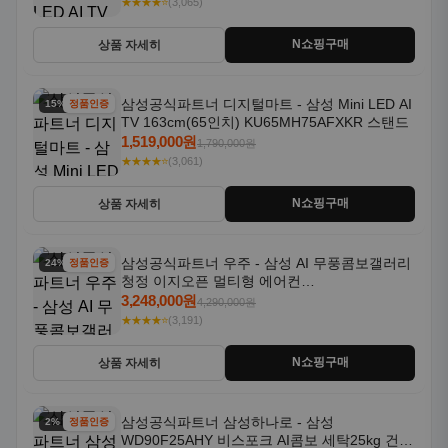
★★★★⭐
(3,065)
N쇼핑구매
상품 자세히
삼성공식파트너 디지털마트 - 삼성 Mini LED AI
15% 할인
정품인증
TV 163cm(65인치) KU65MH75AFXKR 스탠드
1,519,000원
1,790,000원
★★★★⭐
(3,061)
N쇼핑구매
상품 자세히
삼성공식파트너 우주 - 삼성 AI 무풍콤보갤러리
24% 할인
정품인증
청정 이지오픈 멀티형 에어컨
AF80F17D22WRS 기본설치포함
3,248,000원
4,290,000원
★★★★⭐
(3,191)
N쇼핑구매
상품 자세히
삼성공식파트너 삼성하나로 - 삼성
2% 할인
정품인증
WD90F25AHY 비스포크 AI콤보 세탁25kg 건조